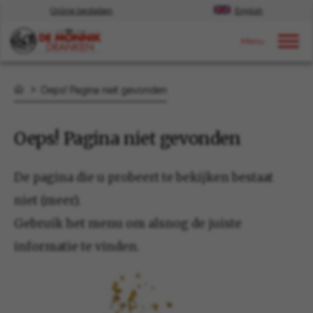
Online bestellen
English
Door naar content
Oeps! Pagina niet gevonden
Oeps! Pagina niet gevonden
De pagina die u probeert te bekijken bestaat
niet (meer).
Gebruik het menu om alsnog de juiste
informatie te vinden.