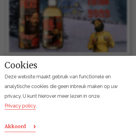
Cookies
22 september 2022
Deze website maakt gebruik van functionele en
♪ Big Peat Christmas 2022 is coming…’ to
analytische cookies die geen inbreuk maken op uw
town! ♬
privacy. U kunt hierover meer lezen in onze
Privacy policy
.
Er is nog altijd sprake van een officieel watertekort in
ons land. En de droogte is ondanks de regen van de
Akkoord
afgelopen tijd niet zomaar voorbij. Om deze reden is