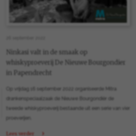
26 september 2022
Ninkasi valt in de smaak op
whiskyproeverij De Nieuwe Bourgondier
in Papendrecht
Op vrijdag 16 september 2022 organiseerde Mitra
drankenspeciaalzaak de Nieuwe Bourgondiër de
tweede whiskyproeverij bestaande uit een serie van vier
proeverijen.
Lees verder