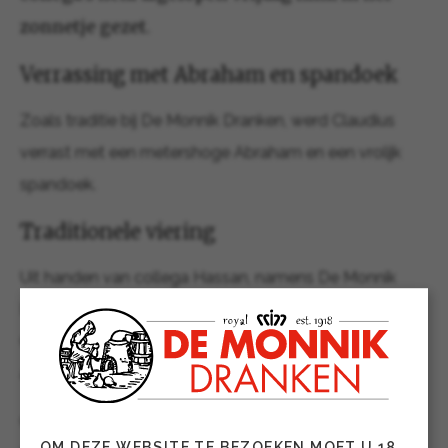
zonnetje gezet.
Verrassing met Abraham en spandoek
Zoals traditie bij De Monnik Dranken, werd Claudius
verrast met een metershoge Abraham en een vrolijk
spandoek.
Traditionele viering
Uit handen van collega Hassan, namens De Monnik
Dranken, ontving Claudius de traditionele Twentse
Goa-stok. Daarnaast werd hem ook een cadeau
aangeboden namens de personeelsvereniging.
Claudius werkt sinds 1 maart 1999 bij De Monnik
OM DEZE WEBSITE TE BEZOEKEN MOET U 18