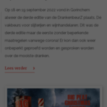
Op 18 en 19 september 2022 vond in Gorinchem
alweer de derde editie van de DrankenbeurZ plaats. Dé
vakbeurs voor slijterijen en wijnhandelaren. Dit was de
derde editie maar de eerste zonder beperkende
maatregelen vanwege corona! Er kon dan ook weer
onbeperkt geproefd worden en gesproken worden
over de mooiste dranken.
Lees verder