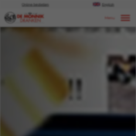
Online bestellen
English
Door naar content
Nieuws
2024
juli