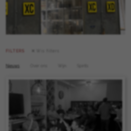
FILTERS
Wis filters
Nieuws
Over ons
Wijn
Spirits