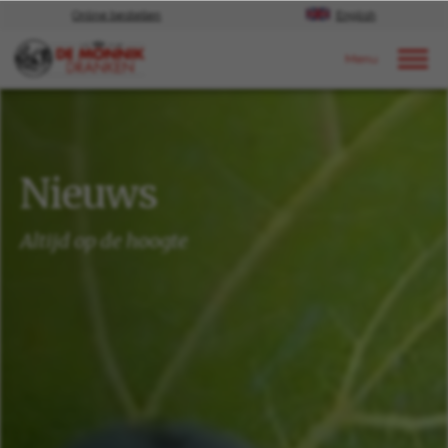
Online bestellen
English
Door naar content
Nieuws
Nieuws
Altijd op de hoogte