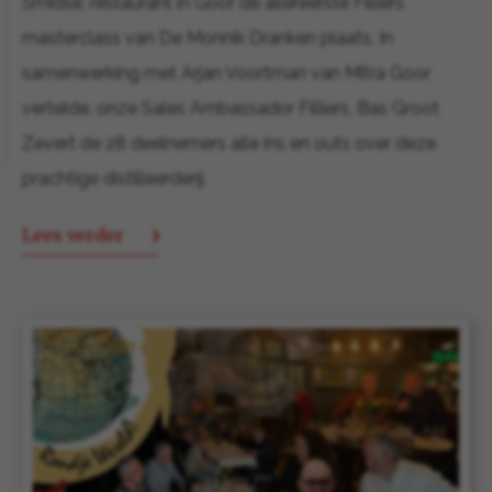
Smidse, restaurant in Goor de allereerste Filliers
masterclass van De Monnik Dranken plaats. In
samenwerking met Arjan Voortman van Mitra Goor
vertelde, onze Sales Ambassador Filliers, Bas Groot
Zevert de 28 deelnemers alle ins en outs over deze
prachtige distilleerderij.
Lees verder