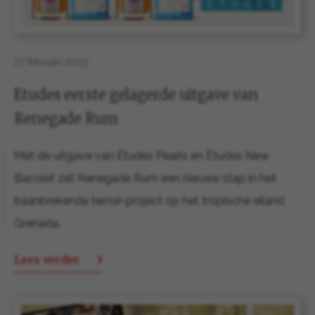
27 februari 2023
Etudes eerste gelagerde uitgave van
Renegade Rum
Met de uitgave van Études Pearls en Études New
Bacolet zet Renegade Rum een nieuwe stap in het
baanbrekende terroir-project op het tropische eiland
Grenada.
Lees verder