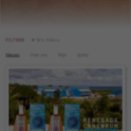
FILTERS
Wis filters
Nieuws
Over ons
Wijn
Spirits