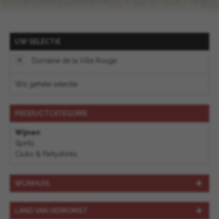
UW SELECTIE
Domaine de la Ville Rouge
Wis gehele selectie
PRODUCTCATEGORIE
Wijnen
Spirits
Clubs & Partydrinks
WIJNHUIS
LAND VAN HERKOMST