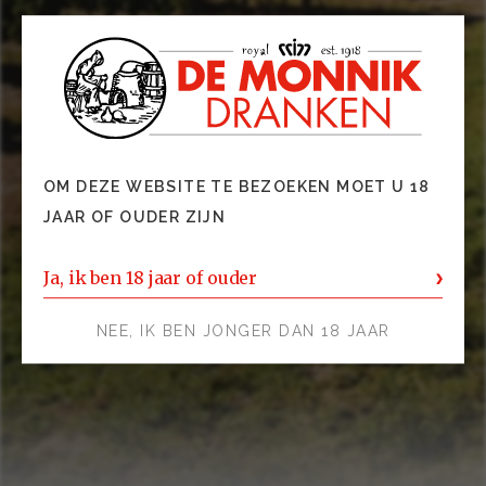
OM DEZE WEBSITE TE BEZOEKEN MOET U 18
JAAR OF OUDER ZIJN
Ja, ik ben 18 jaar of ouder
NEE, IK BEN JONGER DAN 18 JAAR