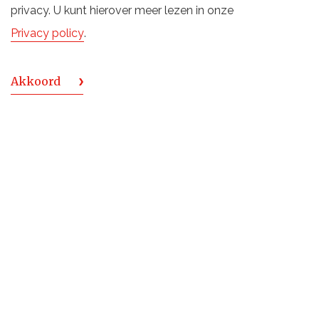
privacy. U kunt hierover meer lezen in onze
Privacy policy
.
TERUG NAAR OVERZICHT
Akkoord
TERUG NAAR BOVEN
De Monnik Dranken
Deventerstraat 6
7575 EM Oldenzaal
Holland
DISCLAIMER
COOKIES
SITEMAP
PRIVACY VOORWAARDEN