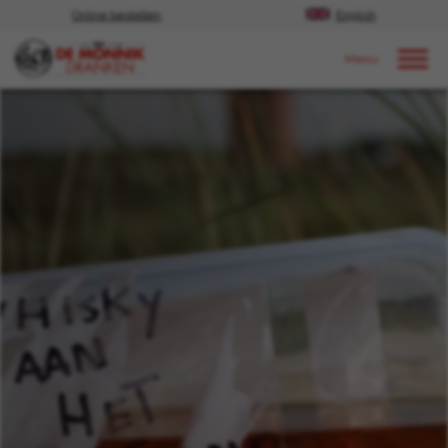
Online bestellen
English
Door naar content
Events | proeverijen & festivals
2024
januari