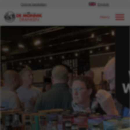
Online bestellen
English
Door naar content
Events | proeverijen & festivals
2024
maart