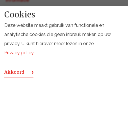
informatie
Cookies
TERUG NAAR OVERZICHT
Deze website maakt gebruik van functionele en
analytische cookies die geen inbreuk maken op uw
privacy. U kunt hierover meer lezen in onze
Privacy policy
.
TERUG NAAR BOVEN
De Monnik Dranken
Akkoord
Deventerstraat 6
7575 EM Oldenzaal
Holland