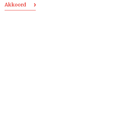
Akkoord