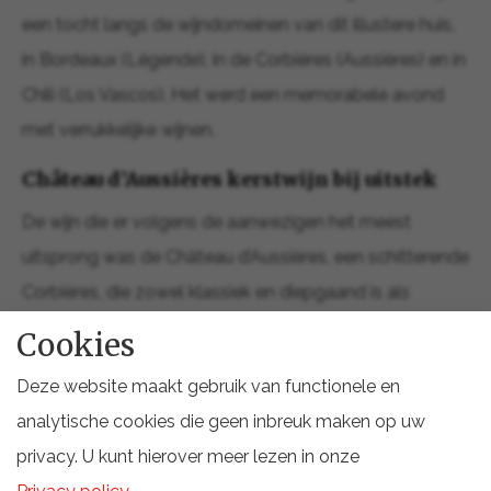
een tocht langs de wijndomeinen van dit illustere huis,
in Bordeaux (Légende), in de Corbières (Aussières) en in
Chili (Los Vascos). Het werd een memorabele avond
met verrukkelijke wijnen.
Château d’Aussières kerstwijn bij uitstek
De wijn die er volgens de aanwezigen het meest
uitsprong was de Château d’Aussières, een schitterende
Corbières, die zowel klassiek en diepgaand is als
charmant en verfijnd. Hij werd in Beverwijk spontaan
Cookies
uitgeroepen tot de absolute kerstwijn! Een conclusie
Deze website maakt gebruik van functionele en
waar weinig aan toe te voegen is.
analytische cookies die geen inbreuk maken op uw
privacy. U kunt hierover meer lezen in onze