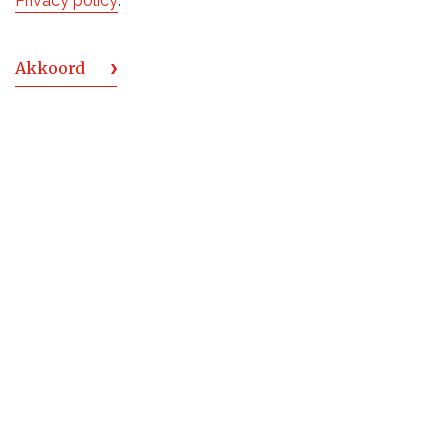
Privacy policy
.
Akkoord
TERUG NAAR BOVEN
De Monnik Dranken
Deventerstraat 6
7575 EM Oldenzaal
Holland