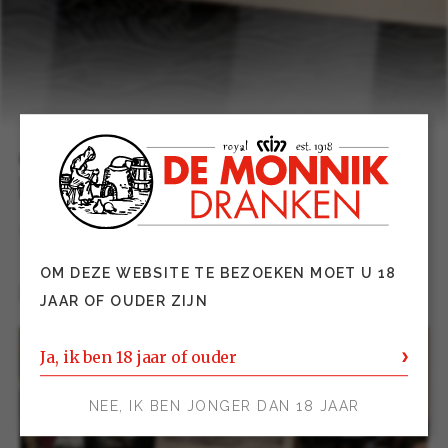
Château d’Aussières absolute
kerstwijn bij Slijterij Meerwijck
02 december 2019
OM DEZE WEBSITE TE BEZOEKEN MOET U 18
BEVERWIJK – Donderdag 28 november 2019
JAAR OF OUDER ZIJN
Ja, ik ben 18 jaar of ouder
NEE, IK BEN JONGER DAN 18 JAAR