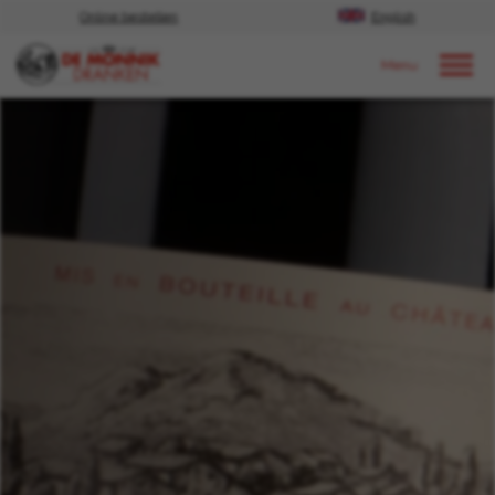
Online bestellen
English
Door naar content
Nieuws
2019
december