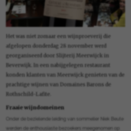
Het was niet zomaar een wijnproeverij die
afgelopen donderdag 28 november werd
georganiseerd door Slijterij Meerwijck in
Beverwijk. In een nabijgelegen restaurant
konden klanten van Meerwijck genieten van de
prachtige wijnen van Domaines Barons de
Rothschild-Lafite.
Fraaie wijndomeinen
Onder de bezielende leiding van sommelier Niek Beute
werden de enthousiaste bezoekers meegenomen op