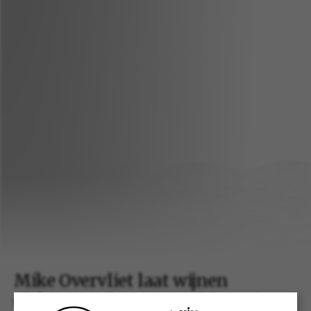
Mike Overvliet laat wijnen
Château Lafite-Rotschild Beetje