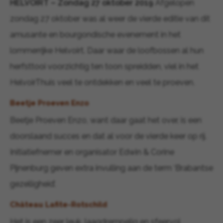
HELVOIRT – Zondag 27 oktober 2019
Afgelopen
zondag 27 oktober was al weer de vierde editie van dit
amusante en bourgondische evenement in het
lommerrijke Helvoirt. Daar waar de loofbossen al hun
herfsttooi voorzichtig ten toon spreidden, viel in het
HelvoirThuis veel te ontdekken en veel te proeven.
Beetje Proeven Enzo
Beetje Proeven Enzo, want daar gaat het over, is een
doorslaand succes en dat al voor de vierde keer op rij.
Initiatiefnemer en organisator Edwin & Corine
Pijnenburg geven extra invulling aan de term ‘Brabantse
gezelligheid’.
Château Lafite-Rotschild
Het is een zeer leuk, laagdrempelig en sfeervol