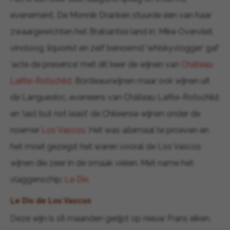
evenement. De Monnik Dranken stuurde één van haar
zwaargewichten het Brabantse land in; Mike Overvliet,
vinoloog, liquorist en zelf benoemd ‘whiskyvlogger’ gaf
‘acte de presence’ met dit keer de wijnen van
Château
Lafite-Rotschild
. Bordeauxwijnen maar ook wijnen uit
de Languedoc, eveneens van Château Lafite-Rotschild
en ‘last but not least’ de Chileense wijnen onder de
noemer
Los Vascos
. Het was allemaal te proeven en
het moet gezegd; het waren vooral de Los Vascos
wijnen die zeer in de smaak vielen. Met name het
vlaggenschip;
Le Dix
.
Le Dix de Los Vascos
Deze wijn is 18 maanden gerijpt op nieuw Frans eiken.