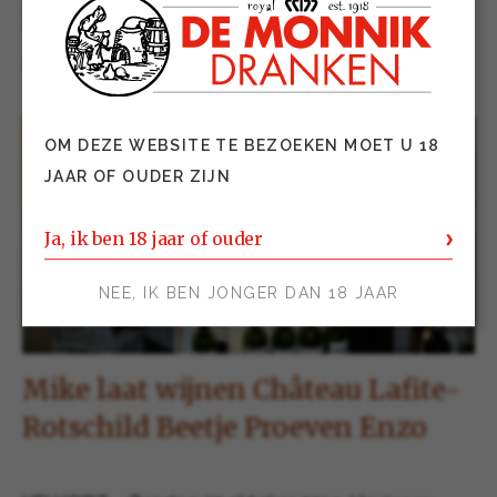
Proeven Enzo
01 november 2019
OM DEZE WEBSITE TE BEZOEKEN MOET U 18
JAAR OF OUDER ZIJN
Ja, ik ben 18 jaar of ouder
NEE, IK BEN JONGER DAN 18 JAAR
Mike laat wijnen Château Lafite-
Rotschild Beetje Proeven Enzo