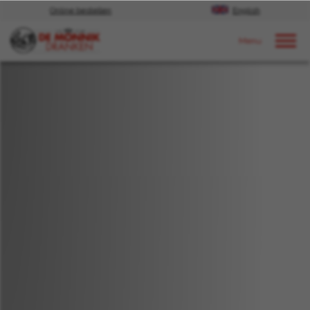
Online bestellen
English
Door naar content
Nieuws
2019
november