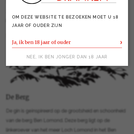
Dranken per 13 januari 2020 de officiële importeur zal
zijn van Ben Lomond Gin. De gin is vanaf week 3
OM DEZE WEBSITE TE BEZOEKEN MOET U 18
beschikbaar.
JAAR OF OUDER ZIJN
111359 BEN LOMOND Scottish Gin 0,70 ltr.
Ja, ik ben 18 jaar of ouder
NEE, IK BEN JONGER DAN 18 JAAR
De Berg
De gin is geïnspireerd op de grootsheid en schoonheid
van de berg Ben Lomond. Deze berg ligt op de
linkeroever van het meer Loch Lomond in het Ben