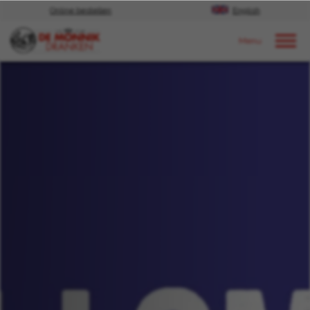
Online bestellen
English
Door naar content
Nieuws
2020
januari