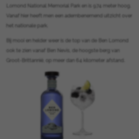
Lomond National Memorial Park en is 974 meter hoog.
Vanaf hier heeft men een adembenemend uitzicht over
het nationale park.
Bij mooi en helder weer is de top van de Ben Lomond
ook te zien vanaf Ben Nevis, de hoogste berg van
Groot-Brittannië, op meer dan 64 kilometer afstand.