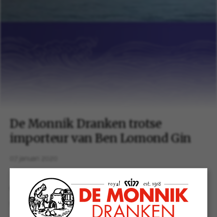
De Monnik Dranken trotse
importeur van Ben Lomond Gin
07 januari 2020
OLDENZAAL – Dinsdag 7 januari 2020
Met trots kunnen wij u mededelen dat De Monnik