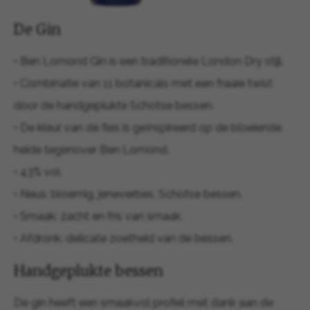
De Gin
• Ben Lomond Gin is een traditionele London Dry stijl.
• Combinatie van 11 botanicals met een fraaie twist
door de handgeplukte Schotse bessen.
• De kleur van de fles is geïnspireerd op de bloeiende
heide tegenover Ben Lomond.
• 43% vol.
• Neus: bloemig, jeneverbes, Schotse bessen.
• Smaak: zacht en fris van smaak.
• Afdronk: delicate zoetheid van de bessen.
Handgeplukte bessen
De gin heeft een smaakvol profiel met dank aan de