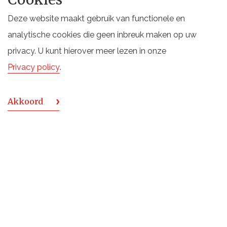
Deze website maakt gebruik van functionele en
analytische cookies die geen inbreuk maken op uw
privacy. U kunt hierover meer lezen in onze
Over Rampur Indian Single Malt Whisky
Privacy policy
.
Rampur whisky wordt gedistilleerd in de gelijknamige
stad Rampur in de noordelijke deelstaat Uttar Pradesh.
Akkoord
In de zomer ligt de temperatuur tussen de 30° en 43°
graden Celsius, dit zorgt voor een percentage ‘Angels
Share’ van zo’n 11 á 12% per jaar. In de winter is het een
stuk koeler, mede door de invloed van de Himalaya.
Deze sterk tegengestelde klimatologische
omstandigheden geven de whisky extra dimensie en
diepte.