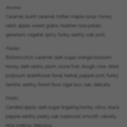
Aroma:
Caramel, burnt caramel, toffee, maple syrup, honey,
raisin, apple, sweet grains, heather, rose petals,
geranium, vegetal, spicy, funky, earthy, oak, port.
Palate:
Butterscotch, caramel, dark sugar, orange blossom
honey, dark raisins, plum, stone fruit, dough, rose, dried
potpourri, elderflower, floral, herbal, pepper, port, funky,
tannins, earthy, forest floor, cigar box, oak, delicate.
Finish:
Candied apple, dark sugar, lingering honey, citrus, black
pepper, earthy, peaty, oak, balanced, smooth, velvety,
nice, mellow, delicious.