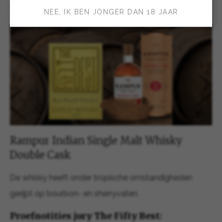
Distillery in India.
NEE, IK BEN JONGER DAN 18 JAAR
Rampur Indian Single Malt Whisky
Double Cask
De whisky heeft onder tropische omstandigheden
gerijpt op bourbon- en sherryvaten.
Proefnotities jury The Fifty Best: