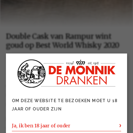
Double Cask van Rampur wint
goud op Best World Whisky 2020
01 juli 2020
The Fifty Best organiseerde in New York de
gerenommeerde “Best World Whisky” awards 2020.
Hierbij sleepte Rampur Indian Single Malt Whisky
OM DEZE WEBSITE TE BEZOEKEN MOET U 18
Double Cask een gouden medaille in de wacht.
JAAR OF OUDER ZIJN
Deze award is een mooie bevestiging van de kwaliteit
Ja, ik ben 18 jaar of ouder
van de whisky’s afkomstig van de Radico Khaitan