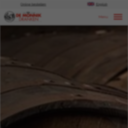
Online bestellen
English
Door naar content
Nieuws
2020
Juli