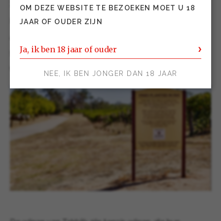
1860, is
Tahbilk
(voorheen ‘Château Tahbilk’)
OM DEZE WEBSITE TE BEZOEKEN MOET U 18
nu het oudste wijnbedrijf en wijngoed van
JAAR OF OUDER ZIJN
Australië dat 100% familiebezit is: Tahbilk is
Ja, ik ben 18 jaar of ouder
sinds 1925 in handen van de familie Purbrick en
wordt inmiddels door de 5e generatie geleid.
NEE, IK BEN JONGER DAN 18 JAAR