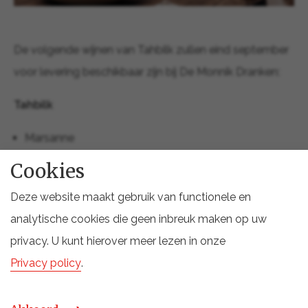
De volgende wijnen van Tahbilk zullen eind september
voor levering beschikbaar zijn bij De Monnik Dranken:
Tahbilk
Marsanne
Roussanne Marsanne Viognier
Cookies
Viognier
Deze website maakt gebruik van functionele en
Shiraz
analytische cookies die geen inbreuk maken op uw
Grenache Shiraz Mourvedre
privacy. U kunt hierover meer lezen in onze
Cabernet Sauvignon
Privacy policy
.