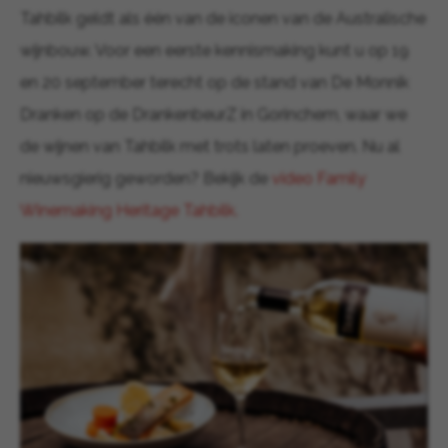
Tahbilk geldt als één van de iconen van de Australische
wijnbouw. Voor een eerste kennismaking kunt u op 19
en 20 september terecht op de stand van De Monnik
Dranken op de
DrankenbeurZ
in Gorinchem, waar we
de wijnen van Tahbilk met trots laten proeven. Nu al
nieuwsgierig geworden? Bekijk de
video Family
Winemaking Heritage Tahbilk.