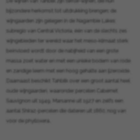
De wijnen van Tahbilk zijn terroir-wijnen, die hun
bijzondere herkomst tot uitdrukking brengen: de
wijngaarden zijn gelegen in de Nagambie Lakes
subregio van Central Victoria, één van de slechts zes
wijngebieden ter wereld waar het meso-klimaat sterk
beïnvloed wordt door de nabijheid van een grote
massa zoet water en met een unieke bodem van rode
en zandige leem met een hoog gehalte aan ijzeroxide.
Daarnaast beschikt Tahbilk over een groot aantal heel
oude wijngaarden, waaronder percelen Cabernet
Sauvignon uit 1949, Marsanne uit 1927 en zelfs een
aantal Shiraz-percelen die dateren uit 1860, nog van
voor de phylloxera.