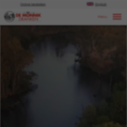
Online bestellen
English
Door naar content
Nieuws
2021
Augustus