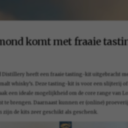
ond komt met fraaie tasti
istillery heeft een fraaie tasting-kit uitgebracht me
malt whisky’s. Deze tasting-kit is voor een slijterij of
aak een ideale mogelijkheid om de core range van 
ht te brengen. Daarnaast kunnen er (online) proever
 zijn de kits zeer geschikt als geschenk.