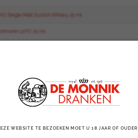
O Single Malt Scotch Whisky 25 ml.
hmurrin 12YO 25 ml.
chmoan Smoky 12YO 25 ml.
O Single Malt Whisky 25 ml.
gle Grain Peated 25ml.
O Single Malt Whisky 10 ml.
EZE WEBSITE TE BEZOEKEN MOET U 18 JAAR OF OUDER
estelinformatie