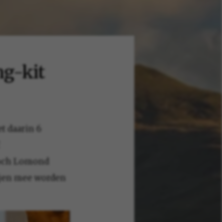
ng-kit
t daarin 6
Loch Lomond
ijen mee worden