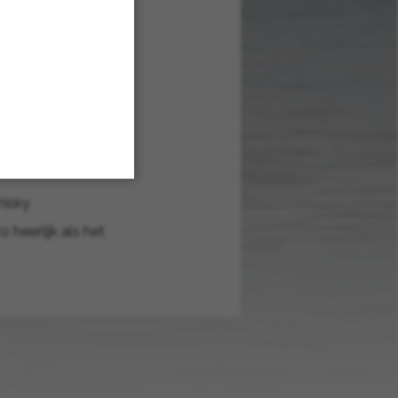
jan Hartkamp
van
veren.
hisky
heerlijk als het