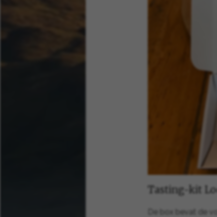
Tasting-kit 
De box bevat de v