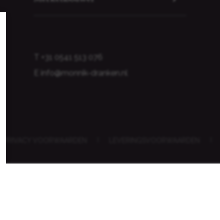
T
+31 0541 513 076
E
info@monnik-dranken.nl
PRIVACY VOORWAARDEN
|
LEVERINGSVOORWAARDEN
|