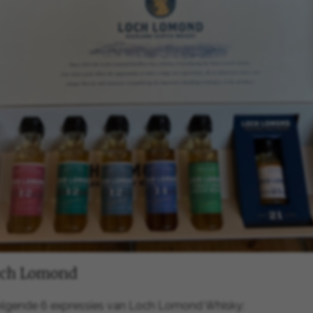
Loch Lomond
olgende 6 expressies van Loch Lomond Whisky: