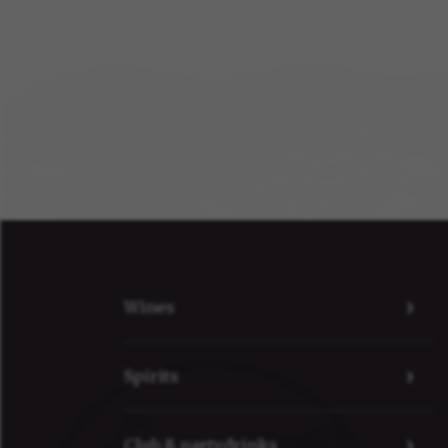
Wines
Spirits
Club & partydrinks