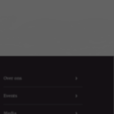
Over ons
Events
Media