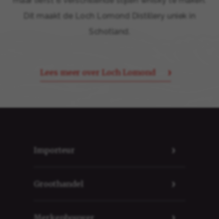
maar liefst 8 verschillende stijlen whisky te maken.
Dit maakt de Loch Lomond Distillery uniek in
Schotland.
Lees meer over Loch Lomond
Importeur
Groothandel
Merkenbouwer