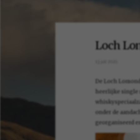
Loch Lom
13 juli 2021
De Loch Lomond D
heerlijke single 
whiskyspeciaalz
onder de aandac
georganiseerd en