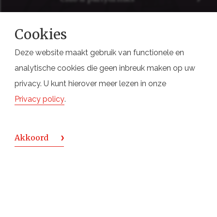
Cookies
Deze website maakt gebruik van functionele en
De Monnik Dranken
analytische cookies die geen inbreuk maken op uw
Deventerstraat 6
privacy. U kunt hierover meer lezen in onze
7575 EM Oldenzaal
Privacy policy
.
Holland
Akkoord
DISCLAIMER
|
COOKIES
|
SITEMAP
|