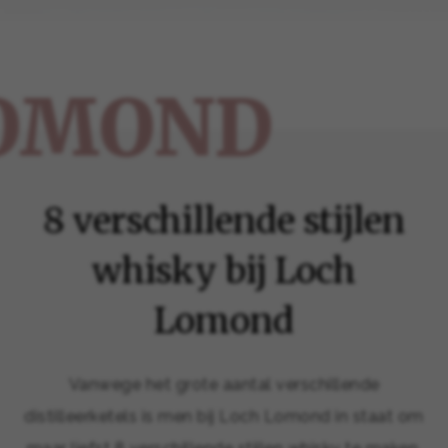
LOMOND
8 verschillende stijlen
whisky bij Loch
Lomond
Vanwege het grote aantal verschillende
distilleerketels is men bij Loch Lomond in staat om