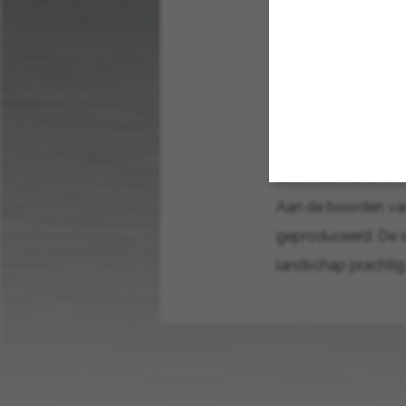
De allocatie van d
De Monnik Dranken.
107610 LOCH LOMO
Loch Lomond Whi
Aan de boorden van
geproduceerd. De s
landschap prachtig 