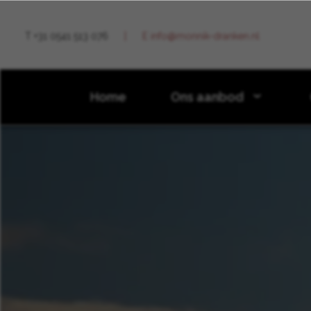
T +31 0541 513 076
E info@monnik-dranken.nl
Home
Ons aanbod
Nieuws
2021
Juli
Loch Lomond komt met fraai