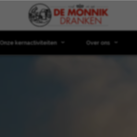
Door naar content
Onze kernactiviteiten
Over ons
e tasting-kit