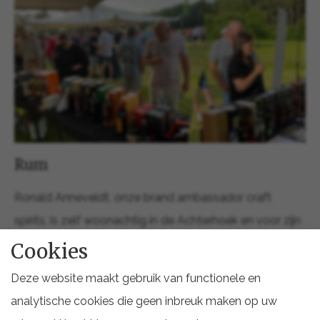
Rum
Ronald Anneveldt, onze brand ambassador craft
spirits, is zelf woonachtig in de Achterhoek en voor zijn
streekgenoten had hij ook rum meegenomen. Dat
Cookies
bleek een schot in de roos!
Deze website maakt gebruik van functionele en
Tropisch
analytische cookies die geen inbreuk maken op uw