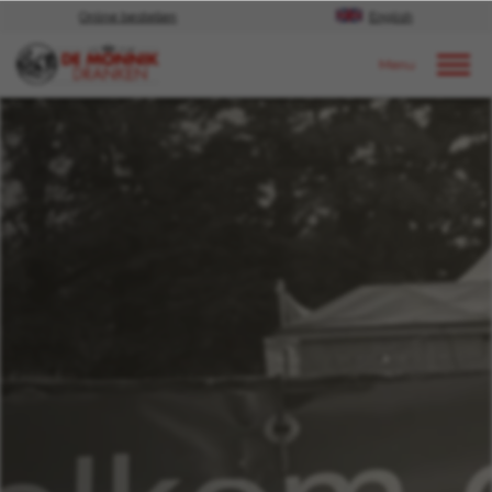
Online bestellen
English
Door naar content
Nieuws
2022
Juni