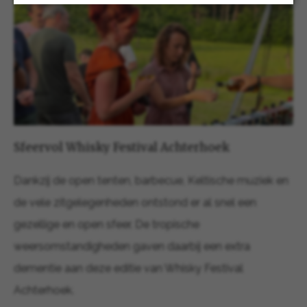
Sfeervol Whisky Festival Achterhoek
Dankzij de open tenten, barbecue, Keltische muziek en
de vele zitgelegenheden ontstond er al snel een
gezellige en open sfeer. De tropische
weersomstandigheden gaven daarbij een extra
dementie aan deze editie van Whisky Festival
Achterhoek.