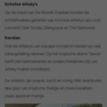
Schotse whisky’s
Op de stand van De Monnik Dranken konden de
Achterhoekers genieten van Schotse whisky’s als Loch
Lomond, Glen Scotia, Glengoyne en The Glenturret.
Kavalan
Ook de whisky’s van Kavalan konden in Vorden op veel
belangstelling rekenen. Op het tropische eiland Taiwan
heeft een kenmerkende en onderscheidende stijl van
whisky maken ontwikkeld.
De whisky’s zijn soepel, zacht en romig. Met daarbij een
rijke geur van tropische, fruitige en zoete karakters
zoals appel en mango.