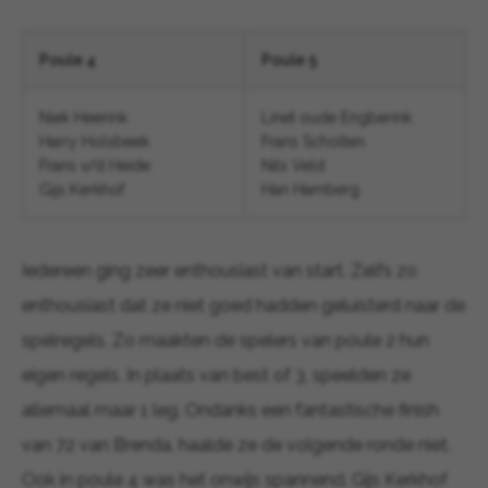
Poule 4
Poule 5
Niek Heerink
Linet oude Engberink
Harry Holsbeek
Frans Scholten
Frans v/d Heide
Nils Veld
Gijs Kerkhof
Han Hamberg
Iedereen ging zeer enthousiast van start. Zelfs zo
enthousiast dat ze niet goed hadden geluisterd naar de
spelregels. Zo maakten de spelers van poule 2 hun
eigen regels. In plaats van best of 3, speelden ze
allemaal maar 1 leg. Ondanks een fantastische finish
van 72 van Brenda, haalde ze de volgende ronde niet.
Ook in poule 4 was het onwijs spannend. Gijs Kerkhof