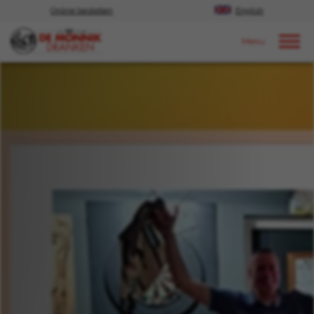
Online bestellen
English
Door naar content
Nieuws
2022
Mei