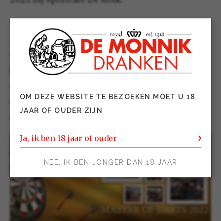
Deelnemers waren al maanden bezig geweest met het
afstellen van de pijlen, het werken aan de techniek en
een enkeling leefde zelfs celibatair. Daarentegen kon bij
het merendeel de pijlen weer onder een laag stof
weggehaald worden. Gijs Kerkhof maakte dit jaar zijn
OM DEZE WEBSITE TE BEZOEKEN MOET U 18
debuut op een groot toernooi maar leek niet onder de
JAAR OF OUDER ZIJN
indruk.
Ja, ik ben 18 jaar of ouder
NEE, IK BEN JONGER DAN 18 JAAR