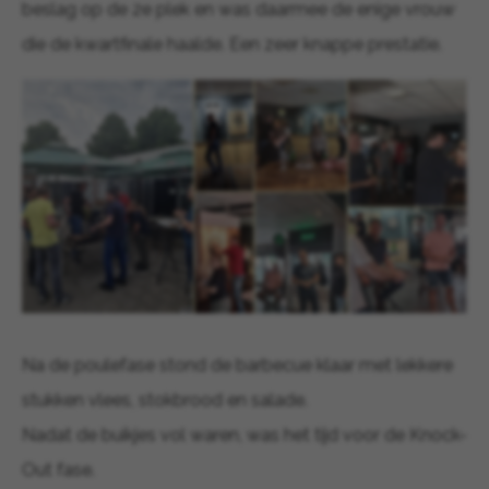
beslag op de 2e plek en was daarmee de enige vrouw
die de kwartfinale haalde. Een zeer knappe prestatie.
Na de poulefase stond de barbecue klaar met lekkere
stukken vlees, stokbrood en salade.
Nadat de buikjes vol waren, was het tijd voor de Knock-
Out fase.