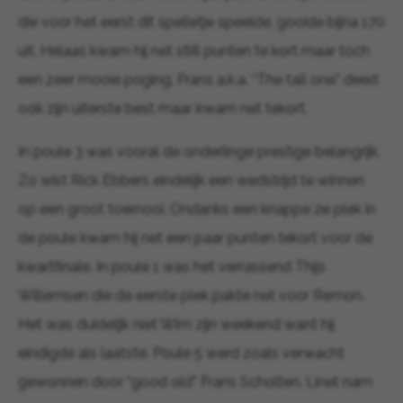
die voor het eerst dit spelletje speelde, gooide bijna 170
uit. Helaas kwam hij net 168 punten te kort maar toch
een zeer mooie poging. Frans a.k.a. “The tall one” deed
ook zijn uiterste best maar kwam net tekort.
In poule 3 was vooral de onderlinge prestige belangrijk.
Zo wist Rick Ebbers eindelijk een wedstrijd te winnen
op een groot toernooi. Ondanks een knappe 2e plek in
de poule kwam hij net een paar punten tekort voor de
kwartfinale. In poule 1 was het verrassend Thijs
Willemsen die de eerste plek pakte net voor Remon.
Het was duidelijk niet Wim zijn weekend want hij
eindigde als laatste. Poule 5 werd zoals verwacht
gewonnen door “good old” Frans Scholten. Linet nam