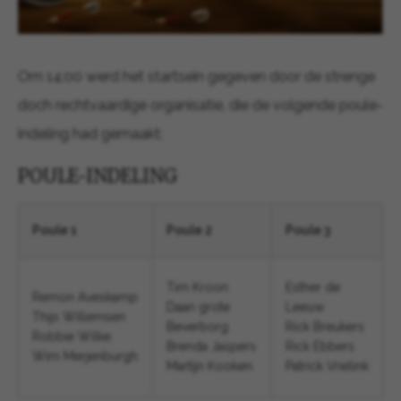
Om 14:00 werd het startsein gegeven door de strenge
doch rechtvaardige organisatie, die de volgende poule-
indeling had gemaakt:
POULE-INDELING
Poule 1
Poule 2
Poule 3
Tim Kroon
Esther de
Remon Aveskamp
Daan grote
Leeuw
Thijs Willemsen
Beverborg
Rick Breukers
Robbie Wilke
Brenda Jaspers
Rick Ebbers
Wim Merjenburgh
Martijn Kooken
Patrick Vrielink