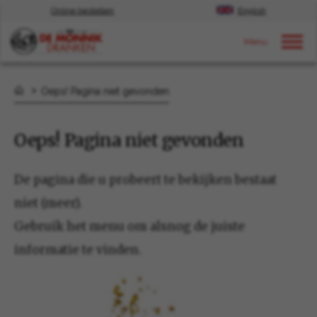
Online bestellen
English
Door naar content
Oeps! Pagina niet gevonden
Oeps! Pagina niet gevonden
De pagina die u probeert te bekijken bestaat
niet (meer).
Gebruik het menu om alsnog de juiste
informatie te vinden.