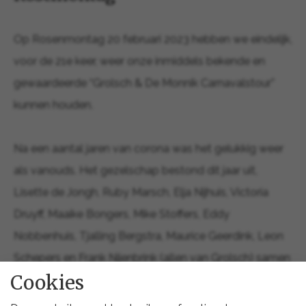
Op Rosenmontag 20 februari 2023 hebben we eindelijk,
voor de 21e keer, weer onze inmiddels bekende en
gewaardeerde “Grolsch & De Monnik Carnavalstour”
kunnen houden.
Na een aantal jaren van corona was het gelukkig weer
als vanouds. Het gezelschap bestond dit jaar uit,
Lisette de Jongh, Ruby Marsch, Elja Nijhuis, Victoria
Druyff, Maaike Bongers, Mike Stoffers, Eddy
Nobbenhuis, Tjalling Bergstra, Maurice Geerdink, Leon
Schepers en Frank Nijenbrink (allen van Grolsch) samen
Cookies
met Luuk Olde Monnikhof, Hans Olde Monnikhof,
Bastian Nijhuis en René Seiger (van De Monnik