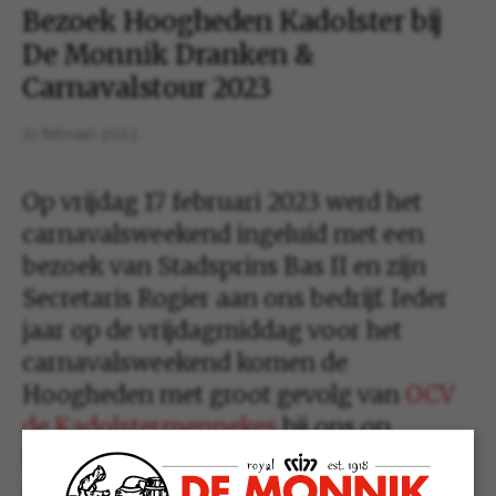
Bezoek Hoogheden Kadolster bij
De Monnik Dranken &
Carnavalstour 2023
21 februari 2023
Op vrijdag 17 februari 2023 werd het
carnavalsweekend ingeluid met een
bezoek van Stadsprins Bas II en zijn
Secretaris Rogier aan ons bedrijf. Ieder
jaar op de vrijdagmiddag voor het
carnavalsweekend komen de
Hoogheden met groot gevolg van
OCV
de Kadolstermennekes
bij ons op
bezoek. Ze werden ook dit jaar weer
muzikaal begeleid door hun vaste