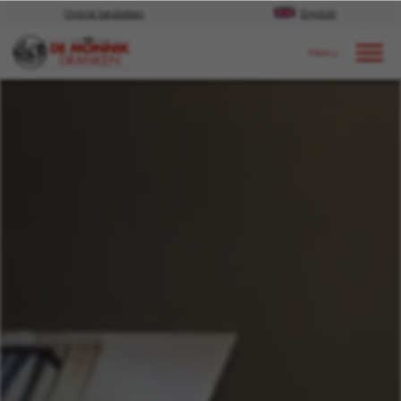
Online bestellen
English
Door naar content
Nieuws
2023
februari