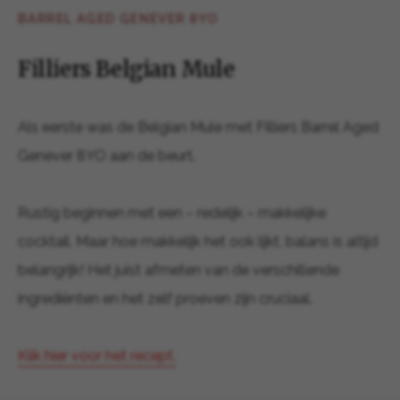
BARREL AGED GENEVER 8YO
Filliers Belgian Mule
Als eerste was de Belgian Mule met Filliers Barrel Aged
Genever 8YO aan de beurt.
Rustig beginnen met een – redelijk – makkelijke
cocktail. Maar hoe makkelijk het ook lijkt, balans is altijd
belangrijk! Het juist afmeten van de verschillende
ingrediënten en het zelf proeven zijn cruciaal.
Klik hier voor het recept.