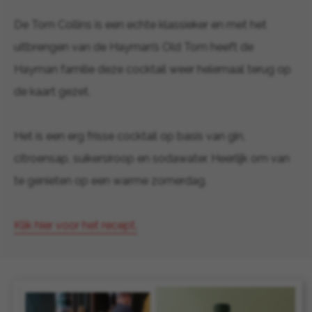
De Tom Collins is een echte klassieker en met het
uitbrengen van de Hayman’s Old Tom heeft de
Hayman familie deze cocktail weer helemaal terug op
de kaart gezet.
Het is een erg frisse cocktail op basis van gin,
citroensap, suikersiroop en sodawater. Heerlijk om van
te genieten op een warme zomerdag.
Klik hier voor het recept.