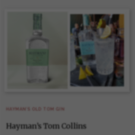
HAYMAN’S OLD TOM GIN
Hayman’s Tom Collins