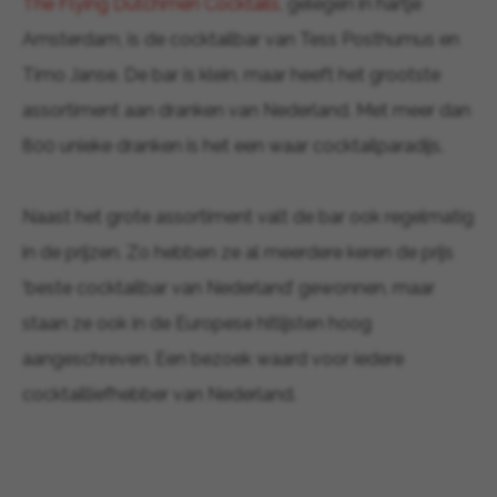
The Flying Dutchmen Cocktails
, gelegen in hartje
Amsterdam, is de cocktailbar van Tess Posthumus en
Timo Janse. De bar is klein, maar heeft het grootste
assortiment aan dranken van Nederland. Met meer dan
800 unieke dranken is het een waar cocktailparadijs.
Naast het grote assortiment valt de bar ook regelmatig
in de prijzen. Zo hebben ze al meerdere keren de prijs
‘beste cocktailbar van Nederland’ gewonnen, maar
staan ze ook in de Europese hitlijsten hoog
aangeschreven. Een bezoek waard voor iedere
cocktailliefhebber van Nederland.