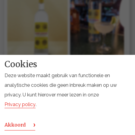
Cookies
Deze website maakt gebruik van functionele en
analytische cookies die geen inbreuk maken op uw
CLAIRIN COMMUNAL
privacy. U kunt hierover meer lezen in onze
Clairin Communal Daiquiri
Privacy policy
.
Tijd om te gaan shaken! En niet voor zomaar een
Akkoord
cocktail, maar voor een Daiquiri. Voor menig teamlid