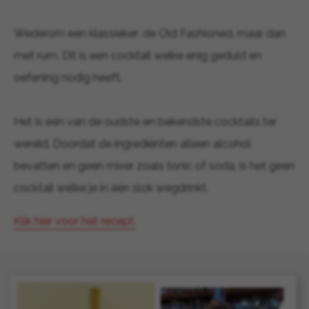
Wederom een klassieker: de Old Fashioned, maar dan
met rum. Dit is een cocktail welke enig geduld en
oefening nodig heeft.
Het is één van de oudste en bekendste cocktails ter
wereld. Doordat de ingrediënten alleen alcohol
bevatten en geen mixer zoals tonic of soda, is het geen
cocktail welke je in één slok wegdrinkt.
Klik hier voor het recept.