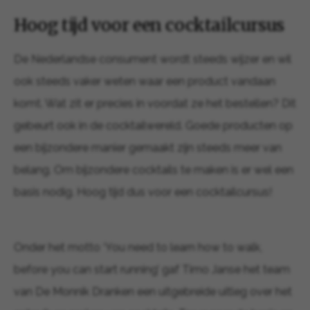
Hoog tijd voor een cocktailcursus
De Nederlandse consument wordt steeds wijzer en wil
ook steeds vaker weten waar een product vandaan
komt. Wat zit er precies in voordat ze het bestellen? Dit
gebeurt ook in de cocktailwereld. Goede producten op
een bijzondere manier gemaakt zijn steeds meer van
belang. Om bijzondere cocktails te maken is er wel een
basis nodig. Hoog tijd dus voor een cocktailcursus!
Onder het motto ‘You need to learn how to walk,
before you can start running’ gaf Timo Janse het team
van De Monnik Dranken een uitgebreide uitleg over het