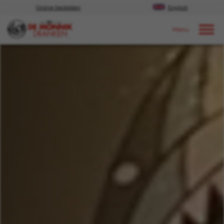
Online bestellen
English
Door naar content
Nieuws
2023
februari