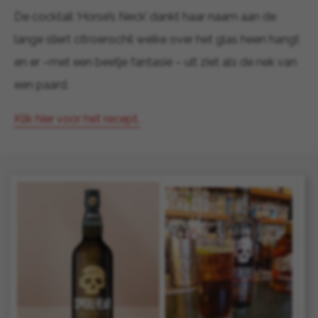
De cocktail ‘Horse’s Neck’ dankt haar naam aan de
lange sliert citroenschil welke over het glas heen hangt
en er –met een beetje fantasie – uit ziet als de nek van
een paard.
Klik hier voor het recept.