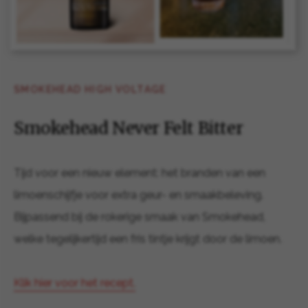
SMOKEHEAD HIGH VOLTAGE
Smokehead Never Felt Bitter
Tijd voor een nieuw element: het branden van een
limoenschijfje voor extra geur- en smaakbeleving.
Bijpassend bij de rokerige smaak van Smokehead,
welke tegelijkertijd een fris tintje krijgt door de limoen.
Klik hier voor het recept.