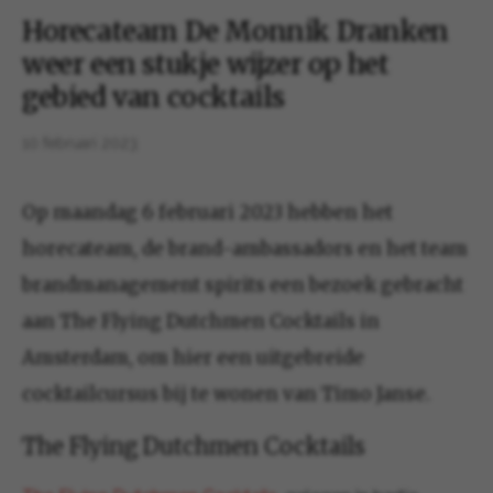
Horecateam De Monnik Dranken
weer een stukje wijzer op het
gebied van cocktails
10 februari 2023
Op maandag 6 februari 2023 hebben het
horecateam, de brand-ambassadors en het team
brandmanagement spirits een bezoek gebracht
aan The Flying Dutchmen Cocktails in
Amsterdam, om hier een uitgebreide
cocktailcursus bij te wonen van Timo Janse.
The Flying Dutchmen Cocktails