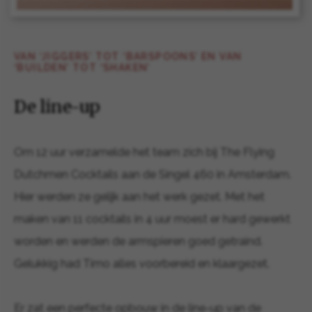
VAN ‘JIGGERS’ TOT ‘BARSPOONS’ EN VAN
‘BUILDEN’ TOT ‘SHAKEN’
De line-up
Om 12 uur verzamelde het team zich bij The Flying
Dutchmen Cocktails aan de Singel 460 in Amsterdam.
Hier werden ze gelijk aan het werk gezet. Met het
maken van 11 cocktails in 4 uur moest er hard gewerkt
worden en werden de armspieren goed getraind.
Gelukkig had Timo alles voorbereid en klaargezet.
Er zat een perfecte opbouw in de line-up van de