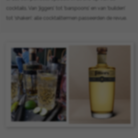
cocktails. Van ‘jiggers’ tot ‘barspoons’ en van ‘builden’
tot ‘shaken’: alle cocktailtermen passeerden de revue.