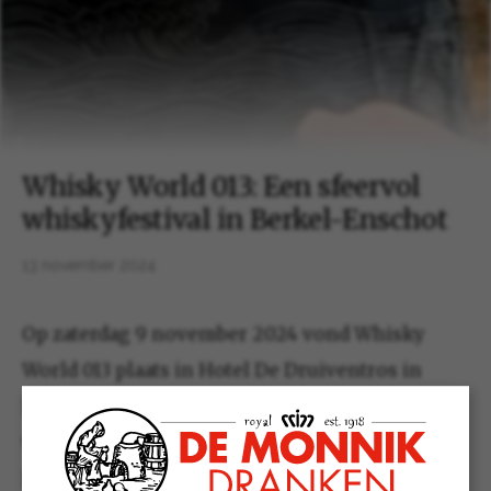
Whisky World 013: Een sfeervol
whiskyfestival in Berkel-Enschot
13 november 2024
Op zaterdag 9 november 2024 vond Whisky
World 013 plaats in Hotel De Druiventros in
Berkel-Enschot. Dit kleinschalige en gezellige
whiskyfestival werd georganiseerd door Mitra
Berrie Peek Westermarkt uit Tilburg en trok