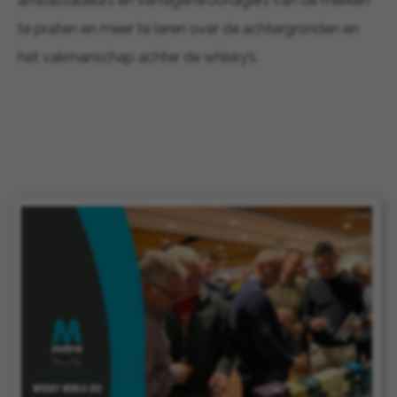
ambassadeurs en vertegenwoordigers van de merken
te praten en meer te leren over de achtergronden en
het vakmanschap achter de whisky’s.