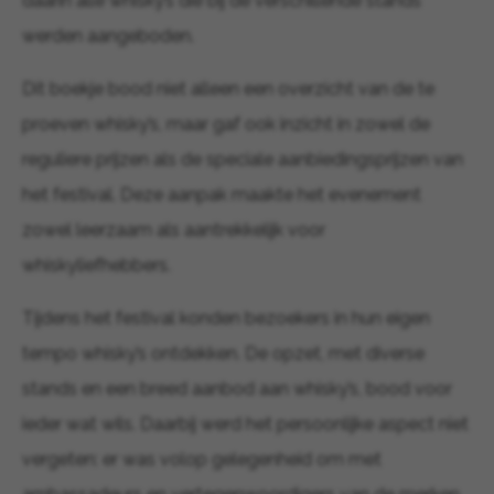
daarin alle whisky’s die bij de verschillende stands
werden aangeboden.
Dit boekje bood niet alleen een overzicht van de te
proeven whisky’s, maar gaf ook inzicht in zowel de
reguliere prijzen als de speciale aanbiedingsprijzen van
het festival. Deze aanpak maakte het evenement
zowel leerzaam als aantrekkelijk voor
whiskyliefhebbers.
Tijdens het festival konden bezoekers in hun eigen
tempo whisky’s ontdekken. De opzet, met diverse
stands en een breed aanbod aan whisky’s, bood voor
ieder wat wils. Daarbij werd het persoonlijke aspect niet
vergeten: er was volop gelegenheid om met