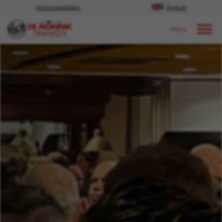
Online bestellen
English
Door naar content
Nieuws
2024
november