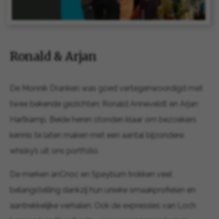
Ronald & Arjan
De Monnik Dranken was goed vertegenwoordigd met
twee bekende gezichten: Ronald Anneveldt en Arjan
Hartkamp. Beide heren stonden klaar om bezoekers
kennis te laten maken met een aantal bijzondere
whisky’s uit ons portfolio.
De merken anCnoc en Speyburn trokken veel
belangstelling dankzij hun unieke smaakprofielen en
aantrekkelijke verhalen. Ook de expressies van Loch