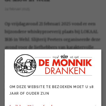
24 februari 2025
Op vrijdagavond 21 februari 2025 vond er een
bijzondere whiskyproeverij plaats bij LOKAAL
1816 in Wehl. Slijterij Peeters organiseerde deze
avond voor de liefhebbers van karaktervolle
whisky’s.
Met een zorgvuldig samengestelde line-up en de
deskundige begeleiding van Ronald Anneveldt namens
De Monnik Dranken, maakten de 32 aanwezige gasten
OM DEZE WEBSITE TE BEZOEKEN MOET U 18
een reis langs diverse whiskyregio’s en -stijlen.
JAAR OF OUDER ZIJN
Bijzonder veel indruk maakten The GlenAllachie 11