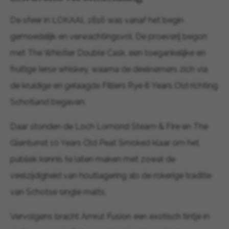
De sfeer in LOKAAL 1816 was vanaf het begin
gemoedelijk en verwachtingsvol. De proeverij begon
met The Whistler Double Cask, een toegankelijke en
fruitige Ierse whiskey, waarna de deelnemers zich via
de kruidige en gelaagde Filliers Rye 8 Years Old richting
Schotland begaven.
Daar stonden de Loch Lomond Steam & Fire en The
Glenturret 10 Years Old Peat Smoked klaar om het
publiek kennis te laten maken met zowel de
veelzijdigheid van houtlagering als de rokerige traditie
van Schotse single malts.
Vervolgens bracht Amrut Fusion een exotisch tintje in