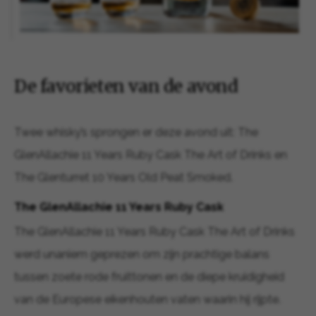
De favorieten van de avond
Twee whisky’s sprongen er deze avond uit: The
GlenAllachie 11 Years Ruby Cask The Art of Drinks en
The Glenturret 10 Years Old Peat Smoked.
The GlenAllachie 11 Years Ruby Cask
The GlenAllachie 11 Years Ruby Cask The Art of Drinks
werd unaniem geprezen om zijn prachtige balans
tussen zoete rode fruittonen en de diepe kruidigheid
van de Europese eikenhouten vaten waarin hij rijpte.