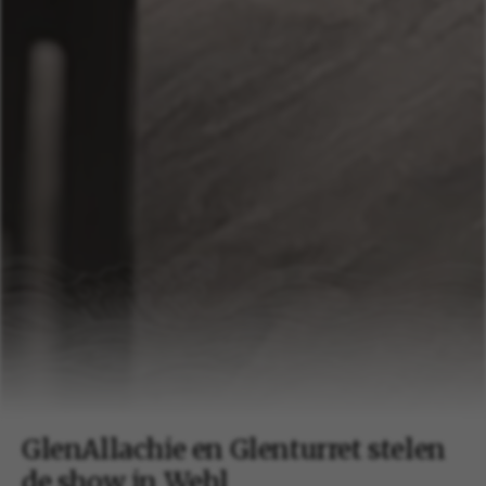
GlenAllachie en Glenturret stelen
de show in Wehl