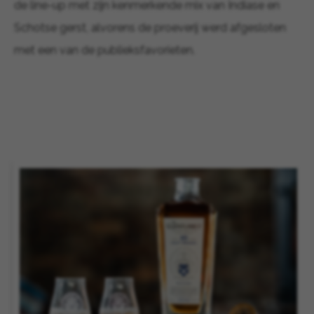
de line-up met zijn kenmerkende mix van Indiase en
Schotse gerst, alvorens de proeverij werd afgesloten
met een van de publieksfavorieten.