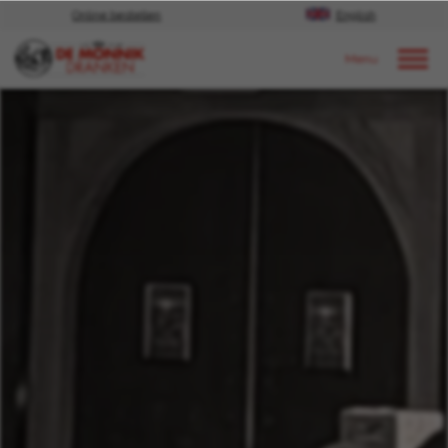
Online bestellen
English
Door naar content
Nieuws
2025
Februari