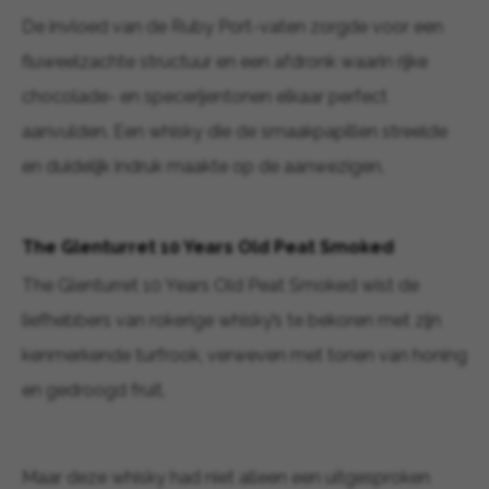
De invloed van de Ruby Port-vaten zorgde voor een
fluweelzachte structuur en een afdronk waarin rijke
chocolade- en specerijentonen elkaar perfect
aanvulden. Een whisky die de smaakpapillen streelde
en duidelijk indruk maakte op de aanwezigen.
The Glenturret 10 Years Old Peat Smoked
The Glenturret 10 Years Old Peat Smoked wist de
liefhebbers van rokerige whisky’s te bekoren met zijn
kenmerkende turfrook, verweven met tonen van honing
en gedroogd fruit.
Maar deze whisky had niet alleen een uitgesproken