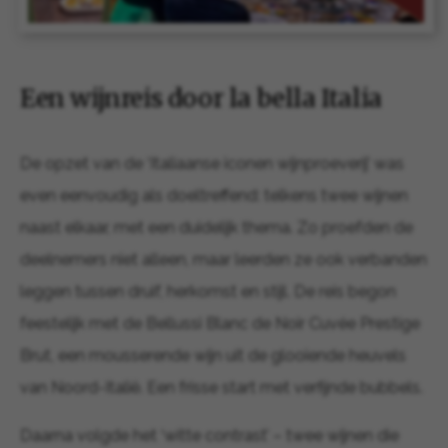
Een wijnreis door la bella Italia
De opzet van de ‘Italiaanse iconen wijnproeverij’ was
even eenvoudig als doeltreffend: telkens twee wijnen
naast elkaar, met een duidelijk thema. Zo proefden de
deelnemers niet alleen, maar leerden ze ook verbanden
leggen tussen druif, herkomst en stijl. De reis begon
feestelijk met de Bellussi Blanc de Noir Cuvée Prestige
Brut, een mousserende wijn uit de glooiende heuvels
van Noord-Italië. Een frisse start met verfijnde bubbels.
Daarna volgde het ‘witte contrast’ – twee wijnen die