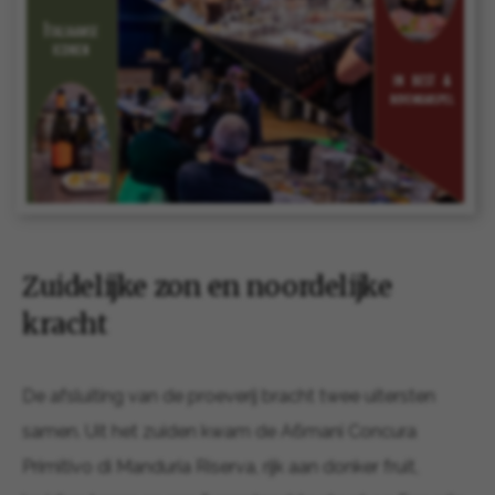
Zuidelijke zon en noordelijke
kracht
De afsluiting van de proeverij bracht twee uitersten
samen. Uit het zuiden kwam de A6mani Concura
Primitivo di Manduria Riserva, rijk aan donker fruit,