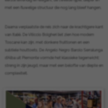
met een fluwelige structuur die nog lang bleef hangen.
Daarna verplaatste de reis zich naar de krachtigere kant
van Italië. De Viticcio Bolgheri liet zien hoe modern
Toscane kan zijn, met donkere fruittonen en een
subtiele houttoets. De Angelo Negro Barolo Serralunga
d’Alba uit Piemonte vormde het klassieke tegenwicht:
streng in zijn jeugd, maar met een belofte van diepte en
complexiteit.