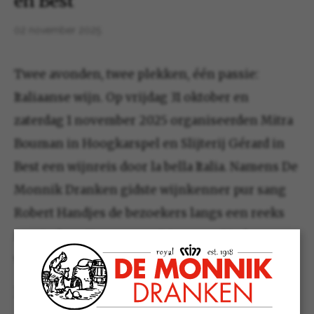
en Best
02 november 2025
Twee avonden, twee plekken, één passie:
Italiaanse wijn. Op vrijdag 31 oktober en
zaterdag 1 november 2025 organiseerden Mitra
Bouman in Hoogkarspel en Slijterij Gérard in
Best een wijnreis door la bella Italia. Namens De
Monnik Dranken gidste wijnkenner pur sang
Robert Handjes de bezoekers langs een reeks
iconische wijnen – van fris en verfijnd tot
warm en krachtig.
Italië is meer dan een wijnland