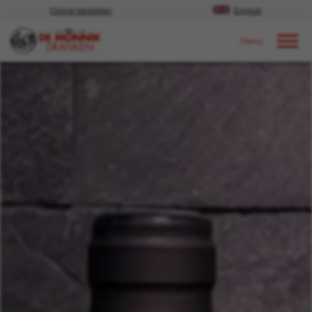
Online bestellen
English
Door naar content
Nieuws
2025
November