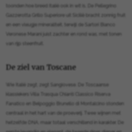
toonden hoe breed Italië ook in wit is. De Pellegrino
Gazzerotta Grillo Superiore uit Sicilië bracht zonnig fruit
en een vleugje mineraliteit, terwijl de Sartori Bianco
Veronese Marani juist zachter en rond was, met tonen
van rijp steenfruit.
De ziel van Toscane
Wie Italië zegt, zegt Sangiovese. De Toscaanse
klassiekers Villa Trasqua Chianti Classico Riserva
Fanatico en Belpoggio Brunello di Montalcino stonden
centraal in het hart van de proeverij. Twee wijnen met
hetzelfde DNA, maar totaal verschillend in karakter. De
eerste levendig en elegant, de tweede rijper, dieper en