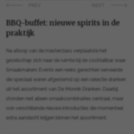
PREV
NEXT
BBQ-buffet: nieuwe spirits in de
praktijk
Na afloop van de masterclass verplaatste het
gezelschap zich naar de ruimte bij de cocktailbar, waar
Smaakmakers Events een reeks gerechten serveerde
die speciaal waren afgestemd op een selectie dranken
uit het assortiment van De Monnik Dranken. Daarbij
stonden niet alleen smaakcombinaties centraal, maar
ook verschillende nieuwe introducties die momenteel
extra aandacht krijgen binnen het assortiment.