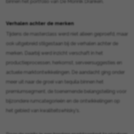
binnen het portfolio van De Monnik Dranken.
Verhalen achter de merken
Tijdens de masterclass werd niet alleen geproefd, maar
ook uitgebreid stilgestaan bij de verhalen achter de
merken. Daarbij werd inzicht verschaft in het
productieprocessen, herkomst, serveersuggesties en
actuele marktontwikkelingen. De aandacht ging onder
meer uit naar de groei van tequila binnen het
premiumsegment, de toenemende belangstelling voor
bijzondere rumcategorieën en de ontwikkelingen op
het gebied van kwaliteitswhisky's.