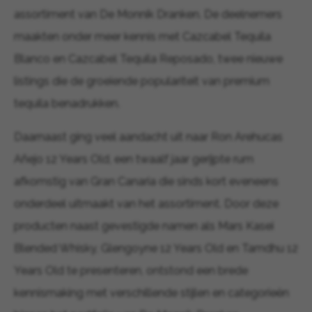
assortiment van De Monnik Dranken. De deelnemers
maakten onder meer kennis met Cazcabel Tequila
Blanco en Cazcabel Tequila Reposado, twee nieuwe
listings die de groeiende populariteit van premium
tequila benadrukken.
Daarnaast ging veel aandacht uit naar Ron Arehucas
Añejo 12 Years Old, een twaalf jaar gerijpte rum
afkomstig van Gran Canaria die sinds kort eveneens
onderdeel uitmaakt van het assortiment. Door deze
producten naast gevestigde namen als Mars Kasei
Blended Whisky, Glengoyne 12 Years Old en Tamdhu 12
Years Old te presenteren, ontstond een brede
kennismaking met verschillende stijlen en categorieën