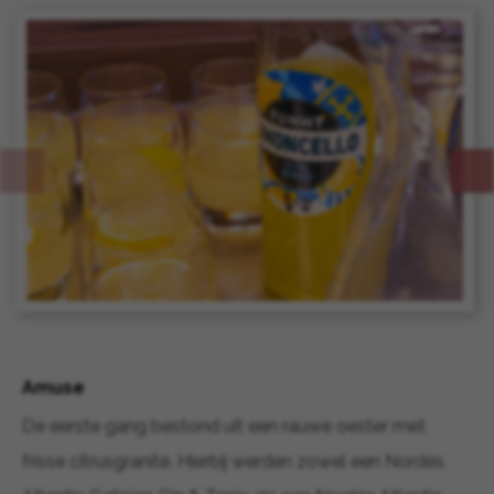
Amuse
De eerste gang bestond uit een rauwe oester met
frisse citrusgranité. Hierbij werden zowel een Nordés