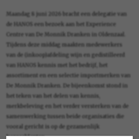
Maandag 8 juni 2026 bracht een delegatie van
de HANOS een bezoek aan het Experience
Centre van De Monnik Dranken in Oldenzaal.
Tijdens deze middag maakten medewerkers
van de (inkoop)afdeling wijn en gedistilleerd
van HANOS kennis met het bedrijf, het
assortiment en een selectie importmerken van
De Monnik Dranken. De bijeenkomst stond in
het teken van het delen van kennis,
merkbeleving en het verder versterken van de
samenwerking tussen beide organisaties die
vooral gericht is op de gezamenlijk
horecaklanten.