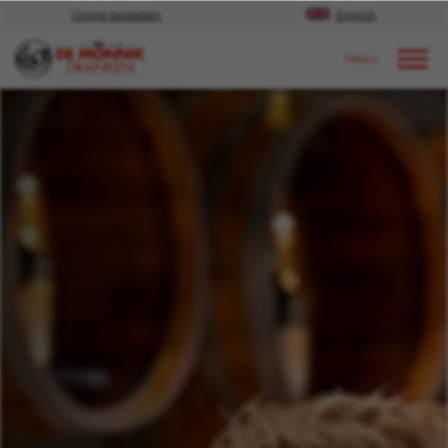
Online bestellen
English
Door naar content
Nieuws
2026
Juni