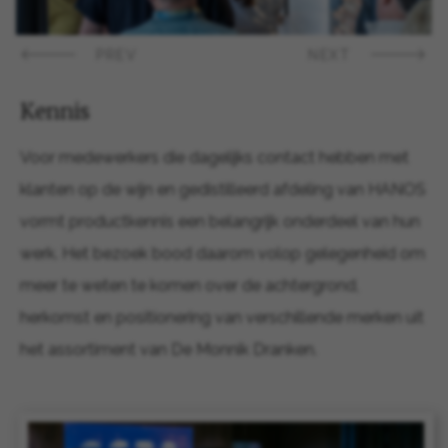
PREV
NEXT
Kennis
Voor medewerkers die dagelijks contact hebben met
klanten op de wijn en gedistilleerd afdeling van HANOS
vormt productkennis een belangrijk onderdeel van hun
werk. Het bezoek bood daarom volop gelegenheid om
meer te weten te komen over de achtergrond,
herkomst en positionering van verschillende merken uit
het assortiment van De Monnik Dranken.