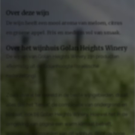
Over deze wijn
De wijn heeft een mooi aroma van meloen, citrus
en groene appel. Fris en medium vol van smaak.
Over het wijnhuis Golan Heights Winery
De wijnen van Golan Heights Winery zijn producten
afkomstig uit de Golanhoogte (Israëlische
nederzetting).
Zoals overal ter wereld in de beste wijngebieden, draait
alles om het "terroir", de combinatie van ondergrond en
klimaat, ook bij Golan Heights Winery. Hoewel het in de
omgeving van origine een warm klimaat betreft,
worden de wijngaarden van dit wijnhuis, door de hoge