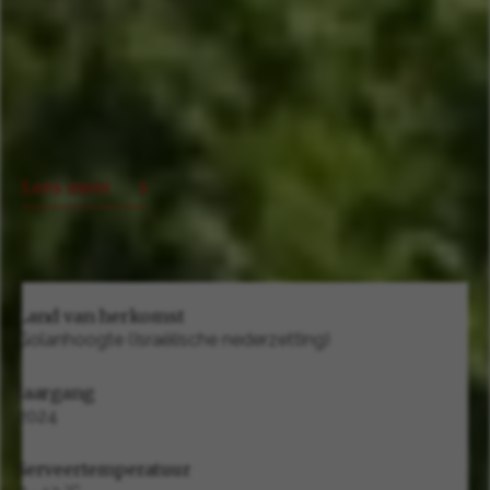
Lees meer
Land van herkomst
Golanhoogte (Israëlische nederzetting)
Jaargang
2024
Serveertemperatuur