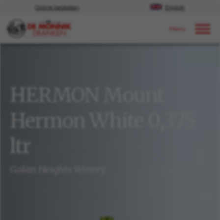
Online bestellen
English
Door naar content
Ons aanbod
HERMON Mount
Hermon White 0,375
ltr
Golan Heights Winery