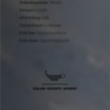
Artikelnummer
785183
Inhoud
0.375ltr
Afdichting
Kurk
Doosinhoud
12 flessen
EAN fles
7290005966170
EAN doos
7290005965166