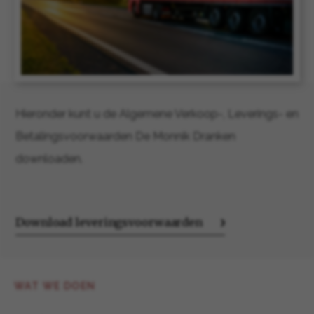
Hieronder kunt u de Algemene Verkoop-, Leverings- en
Betalingsvoorwaarden De Monnik Dranken
downloaden.
Download leveringsvoorwaarden
WAT WE DOEN