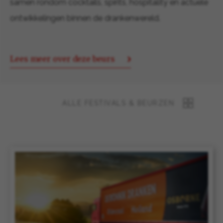
samen rondom cocktails, spirits, hospitality en actuele
ontwikkelingen binnen de drankenwereld.
Lees meer over deze beurs
ALLE FESTIVALS & BEURZEN