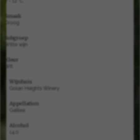
7 - 12 °C
Smaak
Droog
Subgroep
Witte wijn
Kleur
Wit
Wijnhuis
Golan Heights Winery
Appellation
Galilea
Alcohol
14.0