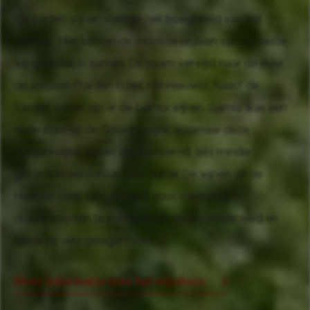
De Yarden wijnen vormen het boegbeeld van het
wijnhuis. Hier komen de mooiste druiven van de beste
wijngaarden in samen. De naam verwijst naar de rivier
de Jordaan (Yarden in het Hebreeuws). Naast de
Yarden wijnen zijn er de Gamla wijnen. Gamla was een
oude stad op de Golanhoogte, waarnaar deze
toegankelijke wijnen zijn vernoemd. Iets minder
gecompliceerd maar zeer zuiver. De wijnen uit de
Hermon serie zijn gemaakt door meerdere
druivensoorten te combineren: ongecompliceerd en
lekker bij vele gelegenheden.
Meer informatie over het wijnhuis