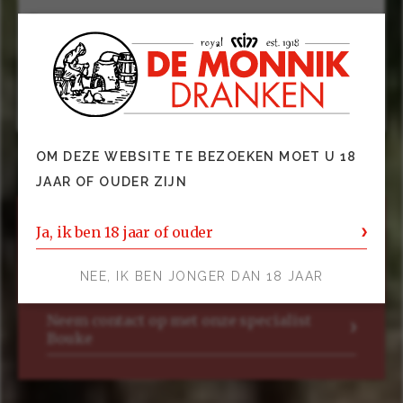
Groep
Wijnen
Gerechten
Geitenkaas, gegrilde forel, geroosterde kip.
OM DEZE WEBSITE TE BEZOEKEN MOET U 18
JAAR OF OUDER ZIJN
Ja, ik ben 18 jaar of ouder
NEE, IK BEN JONGER DAN 18 JAAR
Neem contact op met onze specialist
Bouke