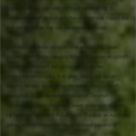
ligging toch aangemerkt als "cool climate". Dit, in
combinatie met de vulkanische ondergrond, maakt dat
hun wijnen tot de top van de wereld behoren.
De meest bekende wijngids over Israëlische wijnen,
Rogov, geeft Golan Heights Winery 5 sterren en schrijft:
"Vanaf het moment dat zij hun eerste wijnen
produceerden in 1984, is er geen twijfel dat Golan
Heights Winery de regio op de wereldwijnlijst heeft
geplaatst. Zij zijn de leider in kwaliteit. De chef-
wijnmaker, Victor Schoenfeld, weet goed wat hij doet.
Hij heeft zijn opleiding in Californië, Frankrijk en Australië
gehad en combineert oude- en nieuwe wereldstijl".