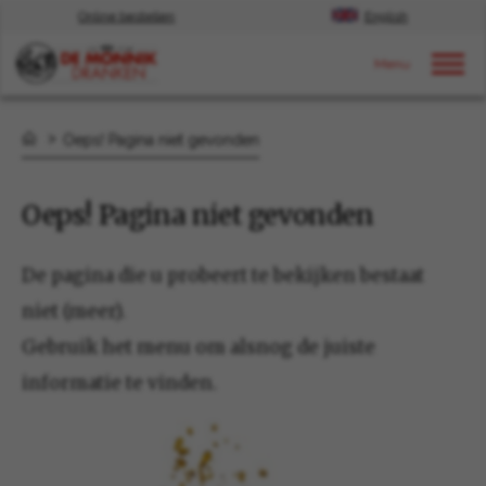
Online bestellen
English
Door naar content
Oeps! Pagina niet gevonden
Oeps! Pagina niet gevonden
De pagina die u probeert te bekijken bestaat
niet (meer).
Gebruik het menu om alsnog de juiste
informatie te vinden.