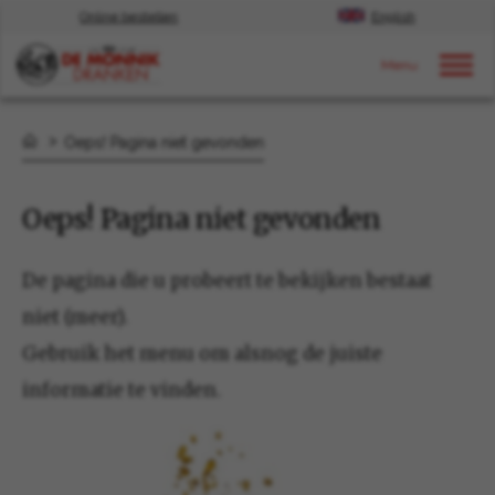
Online bestellen
English
Door naar content
Oeps! Pagina niet gevonden
Oeps! Pagina niet gevonden
De pagina die u probeert te bekijken bestaat
niet (meer).
Gebruik het menu om alsnog de juiste
informatie te vinden.