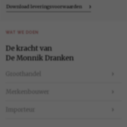
Download leveringsvoorwaarden
WAT WE DOEN
De kracht van
De Monnik Dranken
Groothandel
Merkenbouwer
Importeur