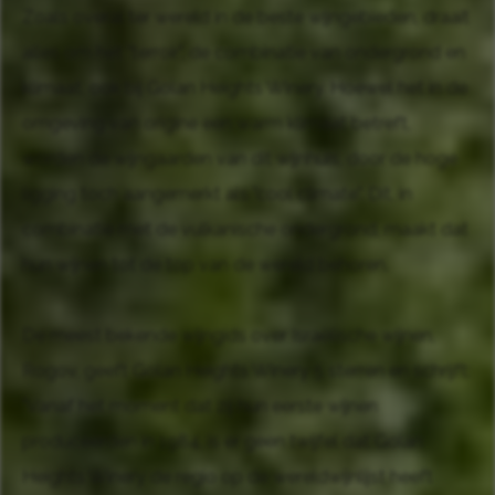
Zoals overal ter wereld in de beste wijngebieden, draait
alles om het "terroir", de combinatie van ondergrond en
klimaat, ook bij Golan Heights Winery. Hoewel het in de
omgeving van origine een warm klimaat betreft,
worden de wijngaarden van dit wijnhuis, door de hoge
ligging toch aangemerkt als "cool climate". Dit, in
combinatie met de vulkanische ondergrond, maakt dat
hun wijnen tot de top van de wereld behoren.
De meest bekende wijngids over Israëlische wijnen,
Rogov, geeft Golan Heights Winery 5 sterren en schrijft:
"Vanaf het moment dat zij hun eerste wijnen
produceerden in 1984, is er geen twijfel dat Golan
Heights Winery de regio op de wereldwijnlijst heeft