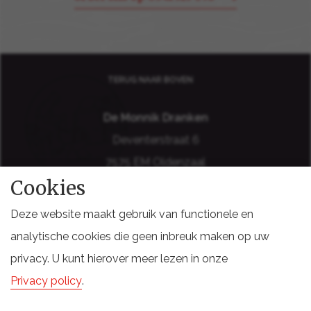
TERUG NAAR BOVEN
De Monnik Dranken
Deventerstraat 6
7575 EM Oldenzaal
Cookies
Holland
Deze website maakt gebruik van functionele en
analytische cookies die geen inbreuk maken op uw
privacy. U kunt hierover meer lezen in onze
DISCLAIMER
COOKIES
SITEMAP
PRIVACY VOORWAARDEN
Privacy policy
.
LEVERINGSVOORWAARDEN
DOCUMENTEN STAKEHOLDERS