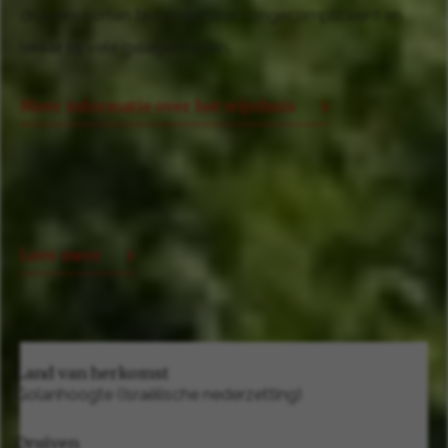
druivensoorten te combineren: ongecompliceerd en
lekker bij vele gelegenheden.
Meer informatie over het wijnhuis
Lees meer
Land van herkomst
Golanhoogte (Israëlische nederzetting)
Druiven