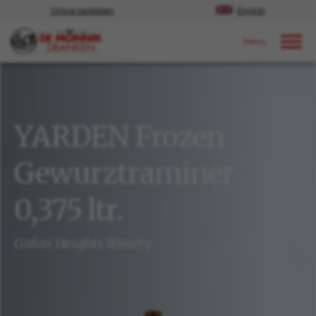
Online bestellen
English
Door naar content
Ons aanbod
YARDEN Frozen
Gewurztraminer
0,375 ltr.
Golan Heights Winery