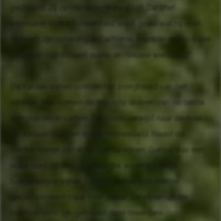
geplaatst. Zij zijn de leider in kwaliteit. De chef-
wijnmaker, Victor Schoenfeld, weet goed wat hij doet.
Hij heeft zijn opleiding in Californië, Frankrijk en Australië
gehad en combineert oude- en nieuwe wereldstijl".
De Yarden wijnen vormen het boegbeeld van het
wijnhuis. Hier komen de mooiste druiven van de beste
wijngaarden in samen. De naam verwijst naar de rivier
de Jordaan (Yarden in het Hebreeuws). Naast de
Yarden wijnen zijn er de Gamla wijnen. Gamla was een
oude stad op de Golanhoogte, waarnaar deze
toegankelijke wijnen zijn vernoemd. Iets minder
gecompliceerd maar zeer zuiver. De wijnen uit de
Hermon serie zijn gemaakt door meerdere