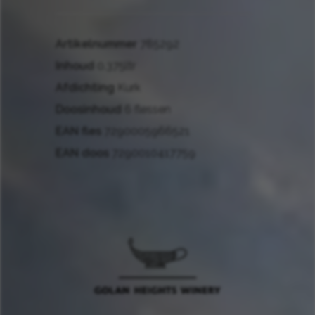
Artikelnummer
785292
Inhoud
0.375ltr
Afdichting
Kurk
Doosinhoud
6 flessen
EAN fles
7290005966521
EAN doos
7290010417759