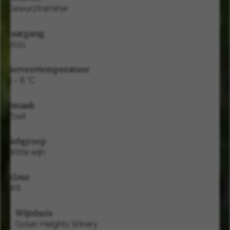
Gewurztraminer
Jaargang
2021
Serveertemperatuur
5 - 8 °C
Smaak
Zoet
Subgroep
Witte wijn
Kleur
Wit
Wijnhuis
Golan Heights Winery