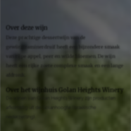
Over deze wijn
Deze prachtige dessertwijn van de
gewürztraminerdruif heeft een bijzondere smaak
van rijpe appel, peer en wilde bloemen. De wijn
heeft een rijke zoete complexe smaak en een lange
afdronk.
Over het wijnhuis Golan Heights Winery
De wijnen van Golan Heights Winery zijn producten
afkomstig uit de Golanhoogte (Israëlische
nederzetting).