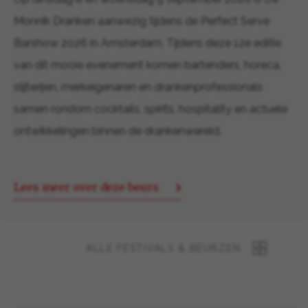
Monnik Dranken aanwezig tijdens de Perfect Serve
Barshow 2026 in Amsterdam. Tijdens deze 12e editie
van dit mooie evenement komen bartenders, horeca,
slijterijen, merkeigenaren en drankenprofessionals
samen rondom cocktails, spirits, hospitality en actuele
ontwikkelingen binnen de drankenwereld.
Lees meer over deze beurs
ALLE FESTIVALS & BEURZEN