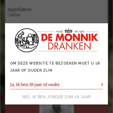
Appellation
Galilea
Alcohol
12.5
Groep
Wijnen
Gerechten
OM DEZE WEBSITE TE BEZOEKEN MOET U 18
Dessert, foie gras.
JAAR OF OUDER ZIJN
Ja, ik ben 18 jaar of ouder
NEE, IK BEN JONGER DAN 18 JAAR