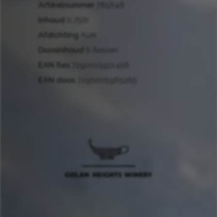
Artikelnummer
785648
Inhoud
0.75ltr
Afdichting
Kurk
Doosinhoud
6 flessen
EAN fles
7290015951456
EAN doos
7290005965265