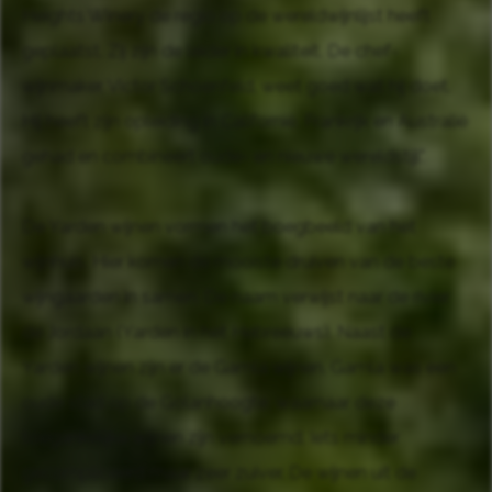
Heights Winery de regio op de wereldwijnlijst heeft
geplaatst. Zij zijn de leider in kwaliteit. De chef-
wijnmaker, Victor Schoenfeld, weet goed wat hij doet.
Hij heeft zijn opleiding in Californië, Frankrijk en Australië
gehad en combineert oude- en nieuwe wereldstijl".
De Yarden wijnen vormen het boegbeeld van het
wijnhuis. Hier komen de mooiste druiven van de beste
wijngaarden in samen. De naam verwijst naar de rivier
de Jordaan (Yarden in het Hebreeuws). Naast de
Yarden wijnen zijn er de Gamla wijnen. Gamla was een
oude stad op de Golanhoogte, waarnaar deze
toegankelijke wijnen zijn vernoemd. Iets minder
gecompliceerd maar zeer zuiver. De wijnen uit de