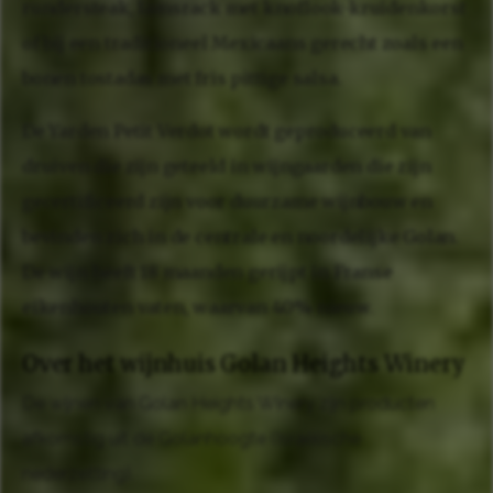
rundersteak, lamsrack met knoflook-kruidenkorst
of bij een traditioneel Mexicaans gerecht zoals een
bonen tostadas met fris pittige salsa.
De Yarden Petit Verdot wordt geproduceerd van
druiven die zijn geteeld in wijngaarden die zijn
gecertificeerd zijn voor duurzame wijnbouw en
bevinden zich in de centrale en noordelijke Golan.
De wijn heeft 18 maanden gerijpt in Franse
eikenhouten vaten, waarvan 40% nieuw.
Over het wijnhuis Golan Heights Winery
De wijnen van Golan Heights Winery zijn producten
afkomstig uit de Golanhoogte (Israëlische
nederzetting).