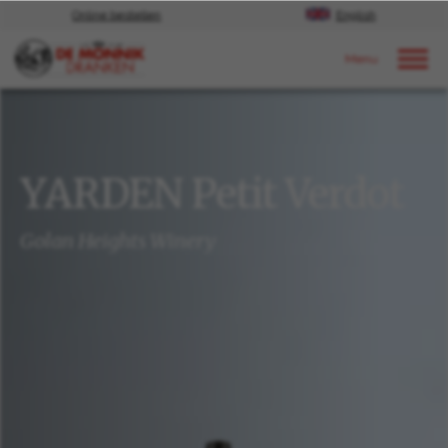
Online bestellen
English
Door naar content
Ons aanbod
YARDEN Petit Verdot
Golan Heights Winery