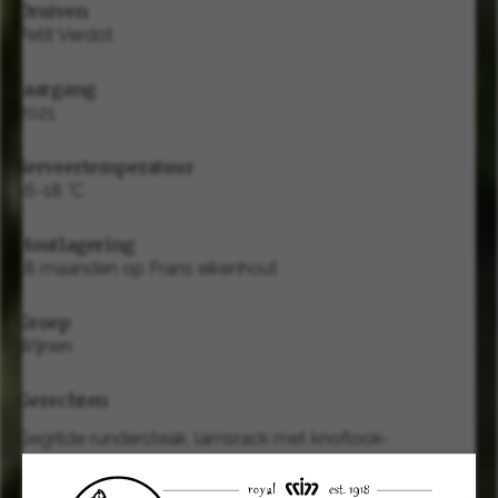
Druiven
Petit Verdot
Jaargang
2021
Serveertemperatuur
16-18 °C
Houtlagering
18 maanden op Frans eikenhout
Groep
Wijnen
Gerechten
Gegrilde rundersteak, lamsrack met knoflook-
kruidenkorst, een traditioneel Mexicaans gerecht