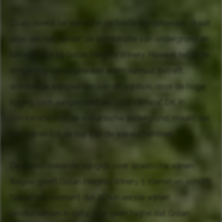
Zoals overal ter wereld in de beste wijngebieden, draait
alles om het "terroir", de combinatie van ondergrond en
klimaat, ook bij Golan Heights Winery. Hoewel het in de
omgeving van origine een warm klimaat betreft,
worden de wijngaarden van dit wijnhuis, door de hoge
ligging toch aangemerkt als "cool climate". Dit, in
combinatie met de vulkanische ondergrond, maakt dat
hun wijnen tot de top van de wereld behoren.
De meest bekende wijngids over Israëlische wijnen,
Rogov, geeft Golan Heights Winery 5 sterren en schrijft:
"Vanaf het moment dat zij hun eerste wijnen
produceerden in 1984, is er geen twijfel dat Golan