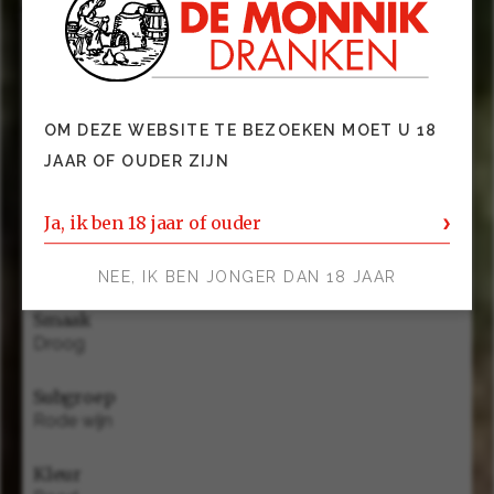
zoals een bonen tostadas met fris pittige salsa.
Wijnhuis
Golan Heights Winery
OM DEZE WEBSITE TE BEZOEKEN MOET U 18
JAAR OF OUDER ZIJN
Appellation
Galilea
Ja, ik ben 18 jaar of ouder
Alcohol
14.5
NEE, IK BEN JONGER DAN 18 JAAR
Smaak
Droog
Subgroep
Rode wijn
Kleur