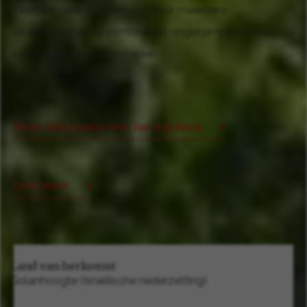
Hermon serie zijn gemaakt door meerdere
druivensoorten te combineren: ongecompliceerd en
lekker bij vele gelegenheden.
Meer informatie over het wijnhuis
Lees meer
Land van herkomst
Golanhoogte (Israëlische nederzetting)