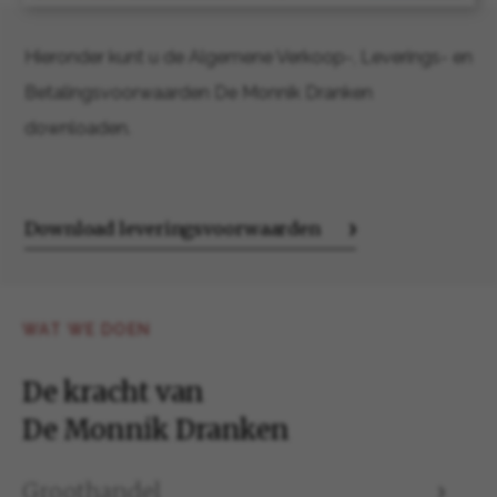
Hieronder kunt u de Algemene Verkoop-, Leverings- en
Betalingsvoorwaarden De Monnik Dranken
downloaden.
Download leveringsvoorwaarden
WAT WE DOEN
De kracht van
De Monnik Dranken
Groothandel