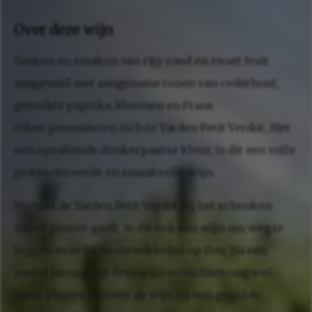
Over deze wijn
Geuren en smaken van rijp rood en zwart fruit
aangevuld met aangename tonen van cederhout,
gerookte paprika, bloemen en Frans
eiken presenteren zich in Yarden Petit Verdot. Met
een opvallende donkerpaarse kleur, is dit een volle
gestructureerde en smaakvolle wijn.
Hoewel de Yarden Petit Verdot bij het schenken
direct plezier geeft, is dit ook een wijn om weg te
leggen en te laten ontwikkelen op fles. Na een
aantal jaren geeft deze wijn misschien nog wel
meer plezier. Serveer de wijn bij een gegrilde