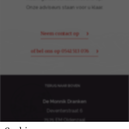
Onze adviseurs staan voor u klaar.
Neem contact op
of bel ons op 0541 513 076
TERUG NAAR BOVEN
De Monnik Dranken
Deventerstraat 6
7575 EM Oldenzaal