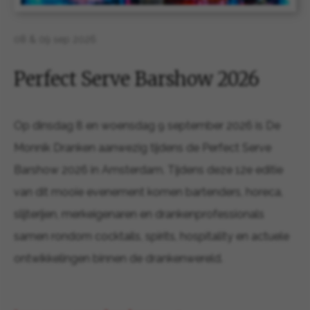
08 & 09 sep 2026
Perfect Serve Barshow 2026
Op dinsdag 8 en woensdag 9 september 2026 is De
Monnik Dranken aanwezig tijdens de Perfect Serve
Barshow 2026 in Amsterdam. Tijdens deze 12e editie
van dit mooie evenement komen bartenders, horeca,
slijterijen, merkeigenaren en drankenprofessionals
samen rondom cocktails, spirits, hospitality en actuele
ontwikkelingen binnen de drankenwereld.