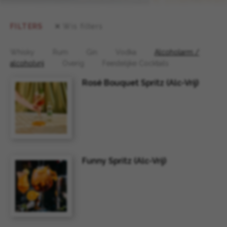
FILTERS
Wis filters
Whisky
Rum
Gin
Vodka
Alcoholarm /
alcoholvrij
Overig
Feestelijke Cocktails
Rosé Bouquet Spritz (Alc-Vrij)
Funny Spritz (Alc-Vrij)