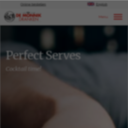
Online bestellen
English
Door naar content
Perfect Serves
Perfect Serves
Cocktail time!