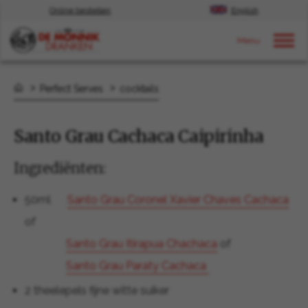
Online bestellen
English
Door naar content
Perfect Serves
cocktails
Santo Grau Cachaca Caipirinha
Ingrediënten:
50ml
Santo Grau Coronel Xavier Chaves Cachaca
of
Santo Grau Itirapua Chachaca
of
Santo Grau Paraty Cachaca
2 theelepels fijne witte suiker