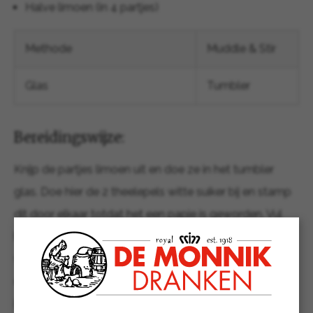
Halve limoen (in 4 partjes)
Methode
Muddle & Stir
Glas
Tumbler
Bereidingswijze:
Knijp de partjes limoen uit en doe ze in het tumbler
glas. Doe hier de 2 theelepels witte suiker bij en stamp
dit door elkaar totdat het een papje is geworden. Vul
het glas voor de helft aan met crushed ijs en schenk
vervolgens de Cachaca erbij. Roer even kort door
elkaar en vul daarna het glas verder aan met crushed
ijs.