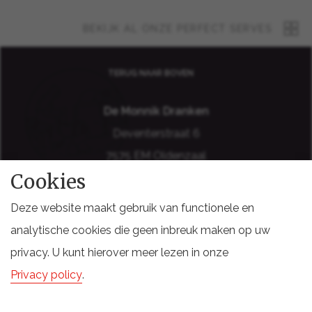
BEKIJK AL ONZE PERFECT SERVES
TERUG NAAR BOVEN
De Monnik Dranken
Deventerstraat 6
7575 EM Oldenzaal
Cookies
Holland
Deze website maakt gebruik van functionele en
analytische cookies die geen inbreuk maken op uw
privacy. U kunt hierover meer lezen in onze
DISCLAIMER
COOKIES
SITEMAP
PRIVACY VOORWAARDEN
Privacy policy
.
LEVERINGSVOORWAARDEN
DOCUMENTEN STAKEHOLDERS
INCASSO