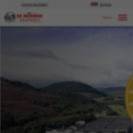
Online bestellen
English
Door naar content
Nieuws
2020
Juni