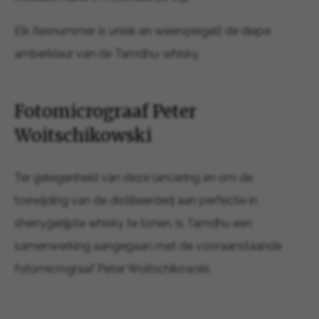
Elk flesnummer is uniek en weerspiegelt de diepe
amberkleur van de Tamdhu-whisky.
Fotomicrograaf Peter
Woitschikowski
Ter gelegenheid van deze lancering en om de
toewijding van de distilleerderij aan perfectie in
sherrygerijpte whisky te tonen, is Tamdhu een
samenwerking aangegaan met de vooraanstaande
fotomicrograaf Peter Woitschikowski.