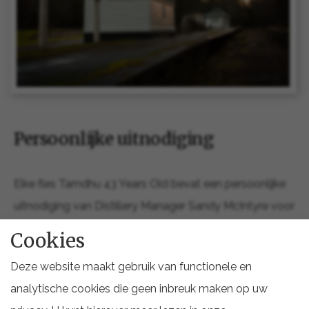
Persoonlijke uitnodiging
Elke fles Tamdhu 43 Years Old bevat een persoonlijke
uitnodiging van Distillery Manager Sandy McIntyre voor
een exclusief bezoek aan de Tamdhu-distilleerderij, die
Cookies
normaal gesloten is voor het publiek.
Deze website maakt gebruik van functionele en
Tijdens dit unieke bezoek krijgt de eigenaar de kans om
analytische cookies die geen inbreuk maken op uw
samen met McIntyre bijzondere whisky’s te proeven en