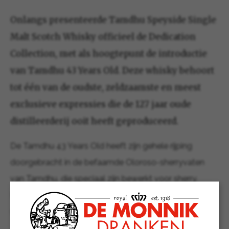
Onlangs presenteerde Tamdhu Speyside Single
Malt Scotch Whisky officieel de Dedication
Collection, met als hoogtepunt de introductie
van Tamdhu 43 Years Old. Deze whisky behoort
tot één van de oudste, zeldzaamste en meest
exclusieve expressies die de 127 jaar oude
distilleerderij ooit heeft geproduceerd.
De Tamdhu 43 Years Old heeft zijn gehele rijping
doorgebracht in de befaamde Oloroso-sherryvaten
van Tamdhu, die speciaal zijn bewerkt voor sherry.
Deze expressie van 43 jaar oud weerspiegelt het
streven van het merk naar kwaliteit en vakmanschap.