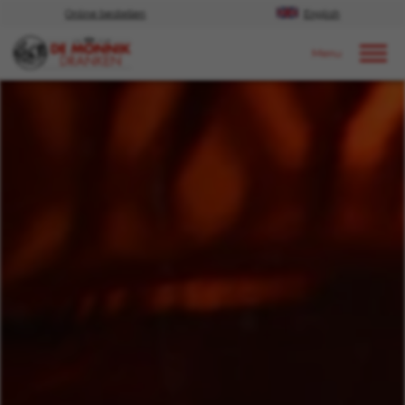
Online bestellen
English
Door naar content
Nieuws
2024
november