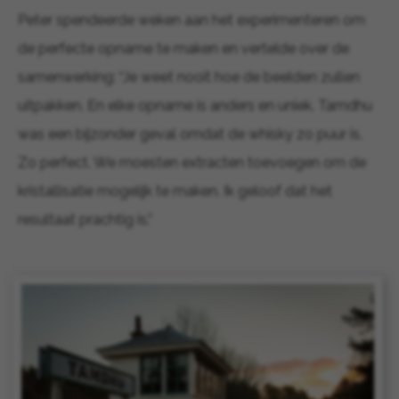
Peter spendeerde weken aan het experimenteren om
de perfecte opname te maken en vertelde over de
samenwerking: “Je weet nooit hoe de beelden zullen
uitpakken. En elke opname is anders en uniek. Tamdhu
was een bijzonder geval omdat de whisky zo puur is.
Zo perfect. We moesten extracten toevoegen om de
kristallisatie mogelijk te maken. Ik geloof dat het
resultaat prachtig is.”