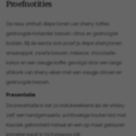
Proefnotities
De neus onthult diepe tonen van sherry, toffee,
gedroogde koriander, bessen, citrus en gedroogde
kruiden. Bij de eerste slok proef je diepe sherrytonen,
sinaasappel, zwarte bessen, melasse, chocolade-
kokos en een vleugje koffie, gevolgd door een lange
afdronk van sherry-eiken met een vleugje citroen en
gedroogde bessen.
Presentatie
De presentatie is net zo indrukwekkend als de whisky
zelf: een handgemaakte, achthoekige houten kist met
klassiek geborsteld metaal en een op maat geblazen
kristallen karaf in Victoriaanse stijl.