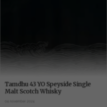
Tamdhu 43 YO Speyside Single
Malt Scotch Whisky
04 november 2024