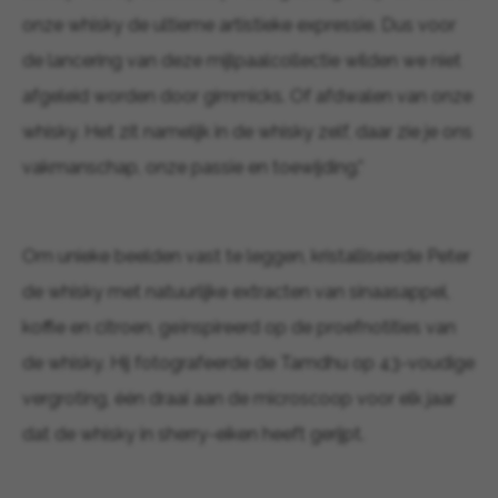
onze whisky de ultieme artistieke expressie. Dus voor
de lancering van deze mijlpaalcollectie wilden we niet
afgeleid worden door gimmicks. Of afdwalen van onze
whisky. Het zit namelijk in de whisky zelf, daar zie je ons
vakmanschap, onze passie en toewijding.”
Om unieke beelden vast te leggen, kristalliseerde Peter
de whisky met natuurlijke extracten van sinaasappel,
koffie en citroen, geïnspireerd op de proefnotities van
de whisky. Hij fotografeerde de Tamdhu op 43-voudige
vergroting, één draai aan de microscoop voor elk jaar
dat de whisky in sherry-eiken heeft gerijpt.