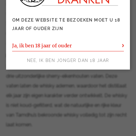
Geheel bereid met water uit de eigen natuurlijke bron
van Tamdhu en ruim vier decennia gerijpt in de
OM DEZE WEBSITE TE BEZOEKEN MOET U 18
Speyside, toont deze whisky een intens karakter en een
JAAR OF OUDER ZIJN
unieke smaak, met de kenmerkende donkere
amberkleur waar Tamdhu om bekend staat.
Ja, ik ben 18 jaar of ouder
Dedication Collection: Tamdhu 43 Years Old
NEE, IK BEN JONGER DAN 18 JAAR
De Tamdhu 43 Years Old heeft gerijpt in niet één, maar
drie uitzonderlijke sherry-eikenhouten vaten. Deze
vaten laten de whisky ademen, waardoor het distillaat
elk jaar zijn eigen karakter verder ontwikkelt. De whisky
is niet koud-gefilterd, wat de natuurlijke en rijke kleur
van Tamdhu’s bekroonde whisky volledig tot zijn recht
laat komen.