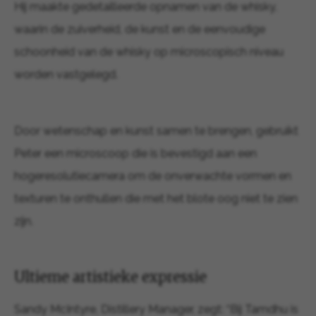
Hij maakte gedetailleerde opnamen van de whisky,
waarin de zuiverheid, de kunst en de eenvoudige
schoonheid van de whisky op microscopisch niveau
worden vastgelegd.
Door wetenschap en kunst samen te brengen, gebruikt
Peter een microscoop die is bevestigd aan een
hogeresolutiecamera om de onverwachte vormen en
texturen te onthullen die met het blote oog niet te zien
zijn.
Ultieme artistieke expressie
Sandy McIntyre, Distillery Manager, zegt: “Bij Tamdhu is