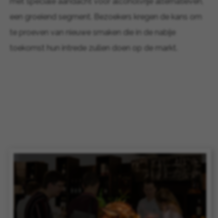
met speciale aandacht voor alcoholvrije alternatieven,
een groeiend segment. Bezoekers kregen de kans om
te proeven van nieuwe smaken die in de nabije
toekomst hun intrede zullen doen op de markt.