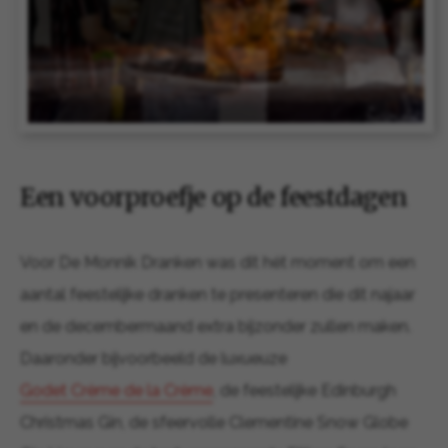
Een voorproefje op de feestdagen
Voor De Monnik Dranken was dit hét moment om een
aantal feestelijke dranken te presenteren die dit najaar
en de decembermaand extra bijzonder zullen maken.
Daaronder bijvoorbeeld de luxueuze
Godet Crème de la Crème
, de feestelijke Edinburgh
Christmas Gin, de sfeervolle Clementine Snow Globe