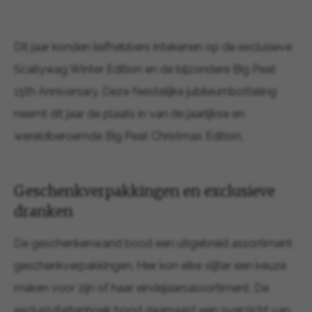
Dit jaar konden liefhebbers intekenen op de exclusieve
Scallywag Winter Edition en de bijzondere Big Peat
15th Anniversary. Deze feestelijke jubileumbotteling
neemt dit jaar de plaats in van de jaarlijkse en
wereldberoemde Big Peat Christmas Edition.
Geschenkverpakkingen en exclusieve
dranken
De geschenkenwand bood een uitgebreid assortiment
geschenkverpakkingen. Hier kon elke slijter een keuze
maken voor zijn of haar eindejaarsassortiment. De
exclusiviteitenhoek bood daarnaast een overzicht van