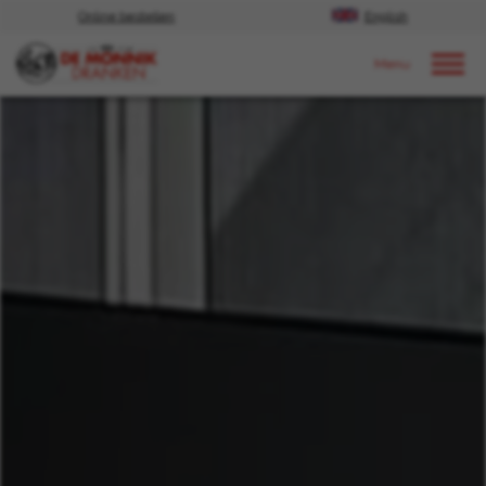
Online bestellen
English
Door naar content
Nieuws
2024
september