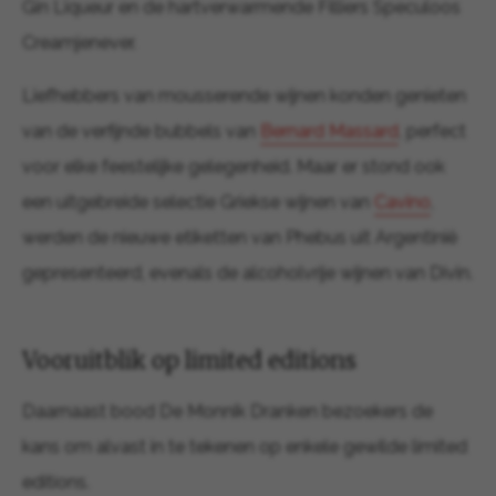
Gin Liqueur en de hartverwarmende Filliers Speculoos
Creamjenever.
Liefhebbers van mousserende wijnen konden genieten
van de verfijnde bubbels van
Bernard Massard
, perfect
voor elke feestelijke gelegenheid. Maar er stond ook
een uitgebreide selectie Griekse wijnen van
Cavino
,
werden de nieuwe etiketten van Phebus uit Argentinië
gepresenteerd, evenals de alcoholvrije wijnen van Divin.
Vooruitblik op limited editions
Daarnaast bood De Monnik Dranken bezoekers de
kans om alvast in te tekenen op enkele gewilde limited
editions.