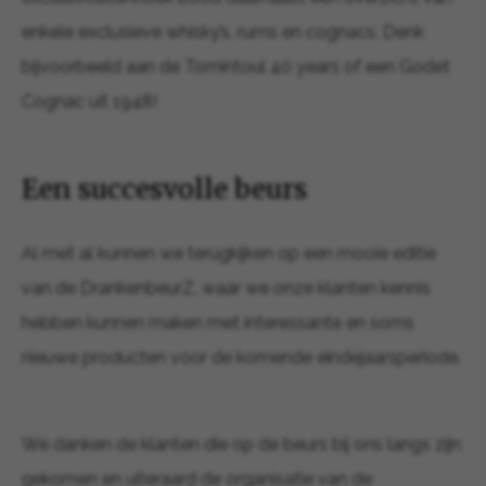
enkele exclusieve whisky’s, rums en cognacs. Denk
bijvoorbeeld aan de Tomintoul 40 years of een Godet
Cognac uit 1948!
Een succesvolle beurs
Al met al kunnen we terugkijken op een mooie editie
van de DrankenbeurZ, waar we onze klanten kennis
hebben kunnen maken met interessante en soms
nieuwe producten voor de komende eindejaarsperiode.
We danken de klanten die op de beurs bij ons langs zijn
gekomen en uiteraard de organisatie van de