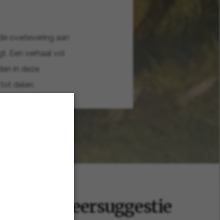
de overlevering aan
t. Een verhaal vol
den in deze
 tot delen,
 en serveersuggestie