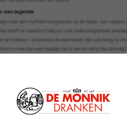
or een legende
jst naar een mythisch bergwezen uit de Alpen, dat volgens 
ten heeft en daardoor feilloos over steile bergflanken beweeg
 en folklore – en precies die elementen zijn ook terug te vin
itivo is meer dan een drankje; het is een ervaring die uitnodigt
n genieten.
Smaak