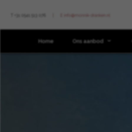
T +31 0541 513 076
E info@monnik-dranken.nl
Home
Ons aanbod
Nieuws
2025
Augustus
Dahu Aperitivo: fris, f