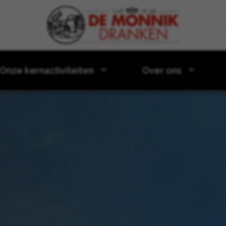
Door naar content
Onze kernactiviteiten
Over ons
ruitig en mysterieus aperitief uit de Alpen