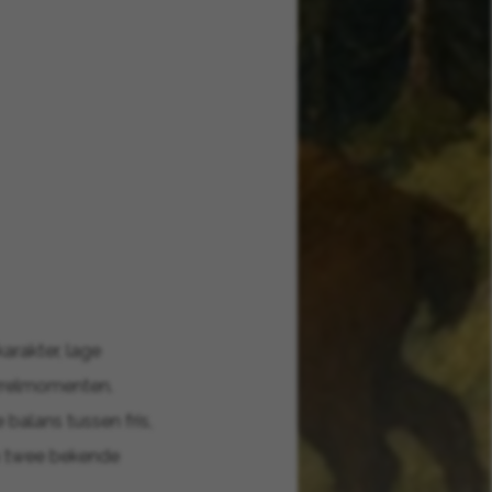
karakter, lage
orrelmomenten.
 balans tussen fris,
en twee bekende