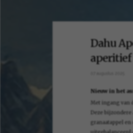
Dahu Aper
aperitief
07 augustus 2025
Nieuw in het a
Met ingang van 
Deze bijzondere a
granaatappel en d
uitgebalanceerd 