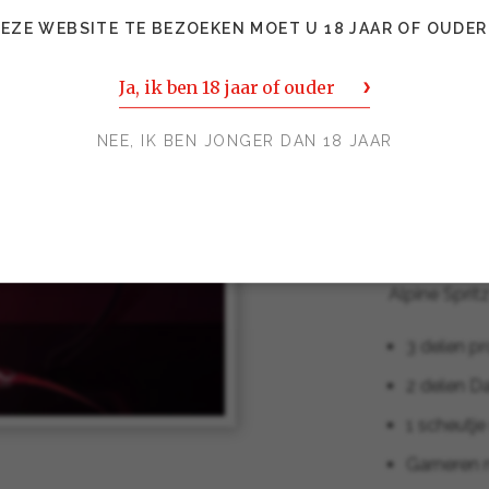
EZE WEBSITE TE BEZOEKEN MOET U 18 JAAR OF OUDER
Dahu Aperiti
Ja, ik ben 18 jaar of ouder
expressief a
bloemige to
NEE, IK BEN JONGER DAN 18 JAAR
smaakbelevi
gentiaan die
kruidig – pr
Alpine Sprit
3 delen p
2 delen Da
1 scheutje
Garneren 