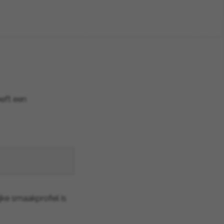
eeft een
jke smaakprofiel is