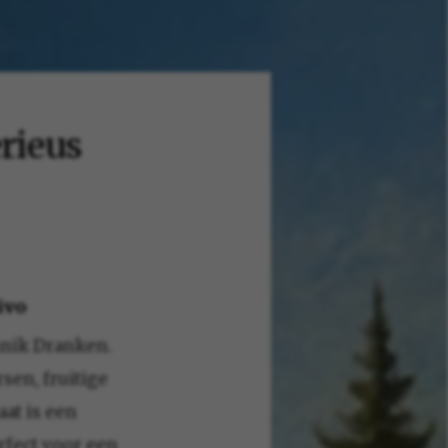
erieus
ivo
nnik Dranken.
sen, fruitige
aat is een
rfect voor een