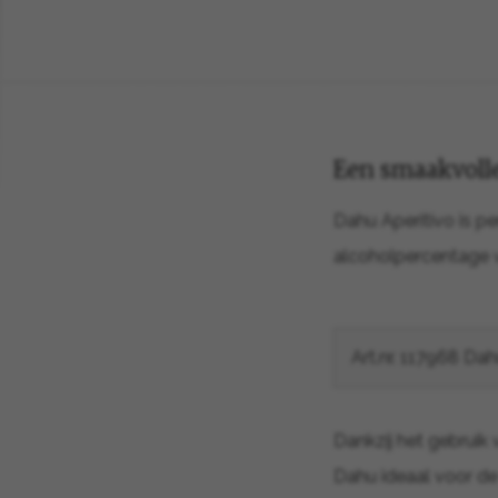
Een smaakvolle
Dahu Aperitivo is pe
alcoholpercentage va
Art.nr. 117968 Dah
Dankzij het gebruik 
Dahu ideaal voor de h