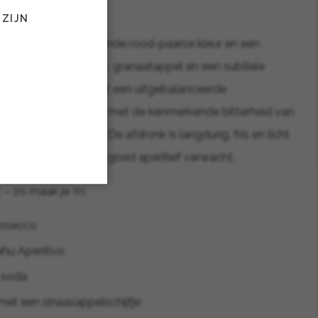
 ZIJN
vo heeft een opvallende rood-paarse kleur en een
roma van rijpe kersen, granaatappel en een subtiele
ets. In de mond volgt een uitgebalanceerde
ng van zoet en zuur, met de kenmerkende bitterheid van
 diepgang toevoegt. De afdronk is langdurig, fris en licht
ecies zoals je van een goed aperitief verwacht.
z – zo maak je ’m:
rosecco
hu Aperitivo
 soda
met een sinaasappelschijfje