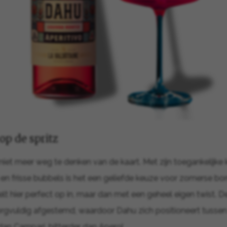
 op de spritz
n niet meer weg te denken van de kaart. Met zijn toegankelijke 
en frisse bubbels is het een geliefde keuze voor zomerse b
lt hier perfect op in, maar dan met een geheel eigen twist. De
s zorgvuldig afgestemd, waardoor Dahu zich positioneert tuss
 dan Campari, bitterder dan Aperol.