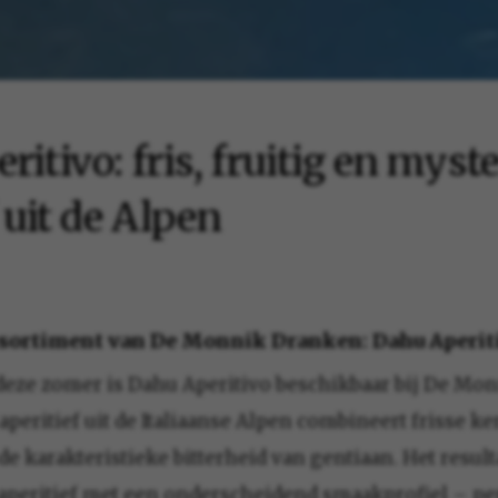
itivo: fris, fruitig en myst
 uit de Alpen
ssortiment van De Monnik Dranken: Dahu Aperit
deze zomer is Dahu Aperitivo beschikbaar bij De Mo
peritief uit de Italiaanse Alpen combineert frisse ker
e karakteristieke bitterheid van gentiaan. Het result
aperitief met een onderscheidend smaakprofiel – pe