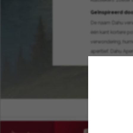
Geïnspireerd do
De naam Dahu verwi
één kant kortere po
verwondering, humor
aperitief. Dahu Aper
ontdekken en same