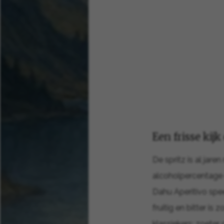
Een frisse kijk
De spritz is al jare
alcoholpercentage 
Dahu Aperitivo spee
fruitig en bitter i
klassiekers: zoeter