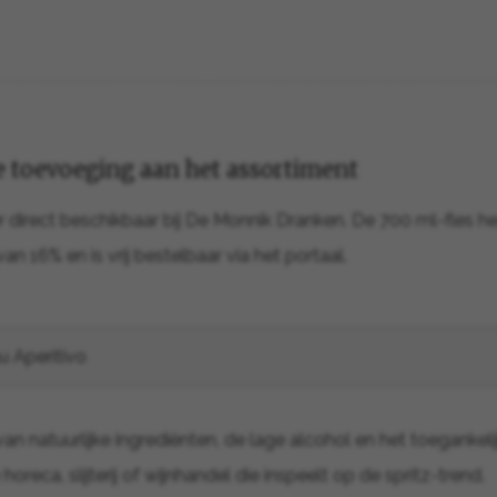
 toevoeging aan het assortiment
r direct beschikbaar bij De Monnik Dranken. De 700 ml-fles h
n 16% en is vrij bestelbaar via het portaal.
u Aperitivo
van natuurlijke ingrediënten, de lage alcohol en het toegankeli
oreca, slijterij of wijnhandel die inspeelt op de spritz-trend.