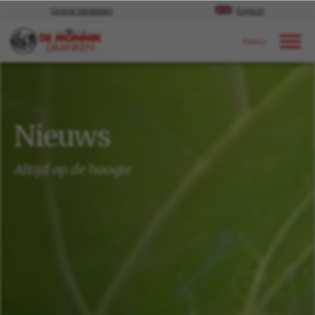
Online bestellen
English
Door naar content
Nieuws
Nieuws
Altijd op de hoogte