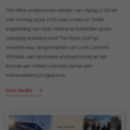
Drie Mitra-ondernemers reisden van vrijdag 17 tot en
met zondag 19 juli 2026 naar Liverpool. Onder
begeleiding van Arjan Hartkamp beleefden zij een
veelzijdig weekend rond The Open. Golf op
wereldniveau, de gastvrijheid van Loch Lomond
Whiskies, een bijzondere whiskyproeverij en een
bezoek aan Anfield vormden samen een
indrukwekkend programma.
Lees verder