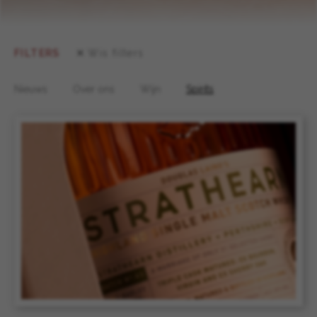
FILTERS
Wis filters
Nieuws
Over ons
Wijn
Spirits