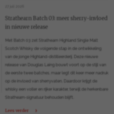
27 juli 2026
Strathearn Batch 03: meer sherry-invloed
in nieuwe release
Met Batch 03 zet Strathearn Highland Single Malt
Scotch Whisky de volgende stap in de ontwikkeling
van de jonge Highland-distilleerderij. Deze nieuwe
release van Douglas Laing bouwt voort op de stijl van
de eerste twee batches, maar legt dit keer meer nadruk
op de invloed van sherryvaten. Daardoor krijgt de
whisky een voller en rijker karakter, terwijl de herkenbare
Strathearn-signatuur behouden blijft.
Lees verder