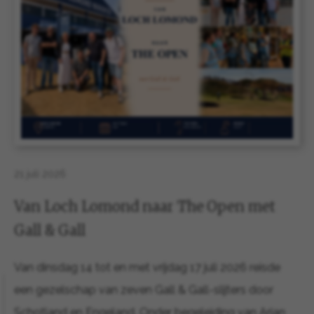
21 juli 2026
Van Loch Lomond naar The Open met
Gall & Gall
Van dinsdag 14 tot en met vrijdag 17 juli 2026 reisde
een gezelschap van zeven Gall & Gall-slijters door
Schotland en Engeland. Onder begeleiding van Arjan