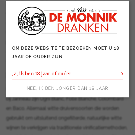
Sinds 1851 wordt Janneau wereldwijd erkend, door hun
expertise in het produceren van armagnac van
ongeëvenaarde kwaliteit. Door Janneau’s unieke stijl en
meesterlijke beheersing van de verschillende
productiestadia, hebben ze een reputatie opgebouwd
OM DEZE WEBSITE TE BEZOEKEN MOET U 18
als één van ’s werelds meest toonaangevende
JAAR OF OUDER ZIJN
armagnac merken!
Ja, ik ben 18 jaar of ouder
De druif
NEE, IK BEN JONGER DAN 18 JAAR
De belangrijkste druivensoorten welke worden gebruikt
bij Janneau zijn Ugni Blanc, Folle Blanche, Colombard
en Baco. Allemaal witte druivensoorten die worden
gebruikt om uitsluitend ongefilterde, natuurlijke witte
wijnen te verkrijgen via traditionele vinificatiemethoden,