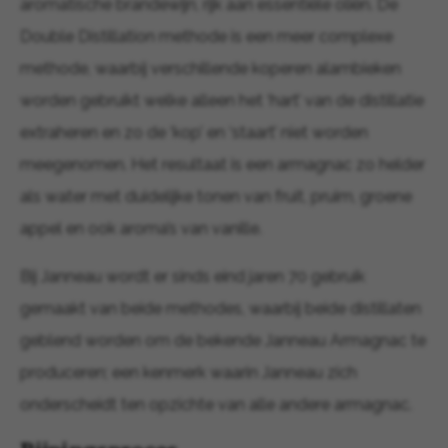
aromatische brandewijn, rijk aan essentiële oliën. De
Double Distillation methode is een meer complexe
methode, waarbij verschillende koperen alambieken
worden gebruikt welke alleen het ‘hart’ van de distillatie
extraheren en zo de ‘kop’ en ‘staart’ niet worden
meegenomen. Het resultaat is een armagnac zo helder
als water met duidelijke tonen van fruit, pruim, groene
appel en ook aroma’s van vanille.
Bij Janneau wordt er sinds eind jaren 70 gebruik
gemaakt van beide methodes, waarbij beide distillaten
geblend worden om de bekende Janneau Armagnac te
produceren; een kenmerk waarin Janneau zich
onderscheidt ten opzichte van alle andere armagnac.