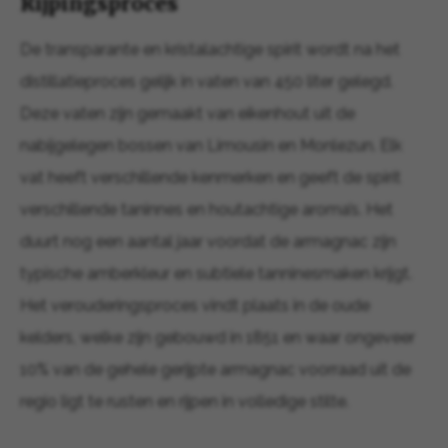
Rijpingsproces
De transparante en kristalachtige spirit wordt na het
distillatieproces gelijk in vaten van 450 liter gelegd.
Deze vaten zijn gemaakt van eikenhout uit de
nabijgelegen bossen van Limousin en Monlezun. Elk
vat heeft verschillende kenmerken en geeft de spirit
verschillende taninnes en houtachtige aroma’s. Het
duurt nog een aantal jaar voordat de armagnac zijn
typische amberkleur en subtiele tanninesmaken krijgt.
Het verouderingsproces vindt plaats in de oude
kelders, welke zijn gebouwd in 1851 en waar ongeveer
10% van de gehele gerijpte armagnac voorraad uit de
regio ligt te rusten en rijpen in volledige stilte.