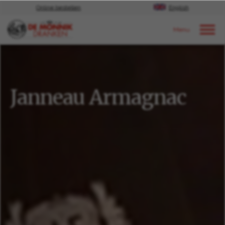
Online bestellen
English
Door naar content
Ons aanbod
Spirits
Janneau Armagnac