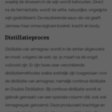
waarbij de droesem in de wijn wordt behouden. Direct
na de fermentatie, wordt de witte, natuurlijke, ongerijpte
wijn gedistilleerd. De resulterende eaux-de-vie geeft
Janneau haar onnavolgbare boeket, kracht en body.
Distillatieproces
Distillatie van armagnac wordt in de winter uitgevoerd
en moet, volgens de wet, op 31 maart na de oogst
voltooid zijn. Er zijn twee zeer verschillende
distillatiemethodes welke wettelijk zijn toegestaan voor
de distillatie van armagnac, namelijk continue distillatie
en Double Distillation. Bij continue distillatie wordt er
gebruik gemaakt van een speciale column still, ook wel
Armagnaçais genoemd. Deze produceert krachtige en