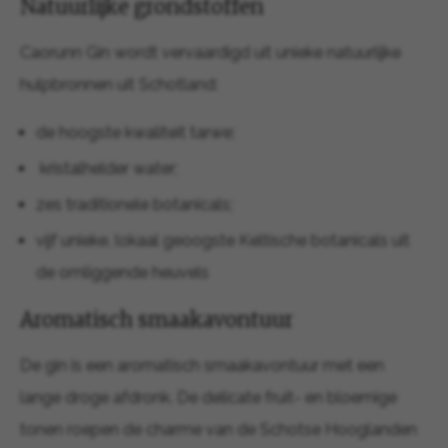
Natuurlijke grondstoffen
Caorunn Gin wordt vervaardigd uit unieke natuurlijke
hulpbronnen uit Schotland:
de hoogste kwaliteit tarwe;
kristalhelder water;
zes traditionele botanicals;
vijf unieke, lokaal geoogste Keltische botanicals uit
de omliggende heuvels
Aromatisch smaakavontuur
De gin is een aromatisch smaakavontuur met een
lange droge afdronk. De delicate fruit- en bloemige
tonen roepen de charme van de Schotse Hooglanden