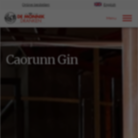
Online bestellen
English
Door naar content
Ons aanbod
Spirits
Caorunn Gin