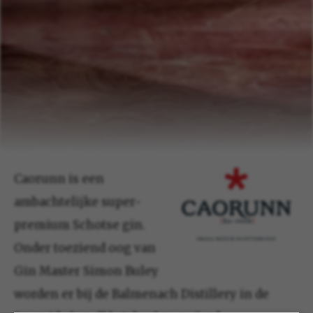
Caorunn is een
ambachtelijke super-
premium Schotse gin.
Onder toeziend oog van
Gin Master Simon Buley
worden er bij de Balmenach Distillery in de