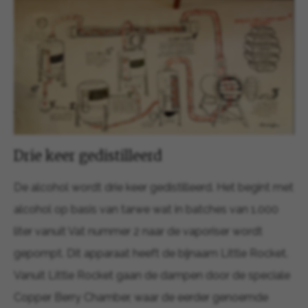
Drie keer gedistilleerd
De alcohol wordt drie keer gedistilleerd. Het begint met
alcohol op basis van tarwe wat in batches van 1.000
liter vanuit Vat nummer 2 naar de vaporiser wordt
gepompt. Dit apparaat heeft de bijnaam Little Rocket.
Vanuit Little Rocket gaan de dampen door de speciale
Copper Berry Chamber, waar de eerder genoemde