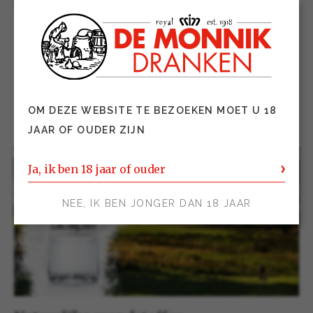
Speyside ‘small batches’ gecreëerd.
Caorunn {‘ka-roon’} is from the
Gaelic word for ‘Rowan Berry’.
OM DEZE WEBSITE TE BEZOEKEN MOET U 18
JAAR OF OUDER ZIJN
Ja, ik ben 18 jaar of ouder
NEE, IK BEN JONGER DAN 18 JAAR