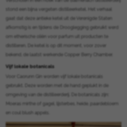
Verscholen in een hoek van de Balmenach distilleerderij
stond een bijna vergeten distilleerketel. Het verhaal
gaat dat deze antieke ketel uit de Verenigde Staten
afkomstig is en tijdens de Drooglegging gebruikt werd
om etherische oliën voor parfum uit producten te
distilleren. De ketel is op dit moment, voor zover
bekend, de laatst werkende Copper Berry Chamber.
Vijf lokale botanicals
Voor Caorunn Gin worden vijf lokale botanicals
gebruikt. Deze worden met de hand geplukt in de
omgeving van de distilleerderij. De botanicals zijn:
Moeras mirthe of gagel, lijsterbes, heide, paardebloem
en coul blush appels.