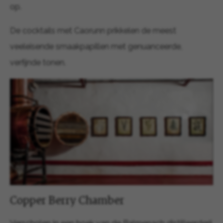
op.
De cocktails met Caorunn prikkelen de meest
veeleisende smaakpapillen met genuanceerde,
verfijnde tonen.
Copper Berry Chamber