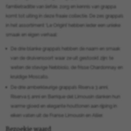
familietraditie van liefde, zorg en kennis van grappa
komt tot uiting in deze fraaie collectie. De zes grappa’s
in het assortiment ‘Le Origini’ hebben ieder een unieke
smaak en eigen verhaal:
De drie blanke grappa’s hebben de naam en smaak
van de druivensoort waar ze uit gestookt zijn: te
weten de stevige Nebbiolo, de frisse Chardonnay en
kruidige Moscato.
De drie amberkleurige grappa’s Riserva 3 anni,
Riserva 5 anni en Barrique del Limousin danken hun
warme gloed en elegante houttonen aan rijping in
eiken vaten uit de Franse Limousin en Allier.
Bezoekje waard