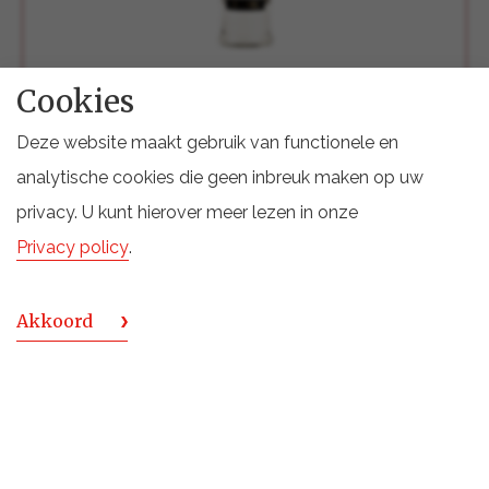
Cookies
FRANCOLI Grappa 12 Secca 0,70 ltr
Gedistilleerd
Francoli Grappa
Deze website maakt gebruik van functionele en
analytische cookies die geen inbreuk maken op uw
Bekijk deze francoli
privacy. U kunt hierover meer lezen in onze
Privacy policy
.
Bekijk alle francoli
Akkoord
NAAR DE SPIRITSPAGINA