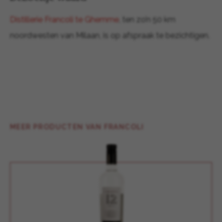
Distillerie Francoli te Ghemme
, ten zo’n 50 km
noordwesten van Milaan, is op afspraak te bezichtigen.
MEER PRODUCTEN VAN FRANCOLI