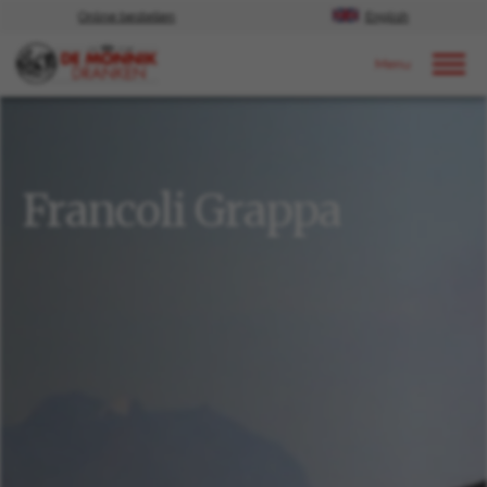
Online bestellen
English
Door naar content
Ons aanbod
Spirits
Francoli Grappa