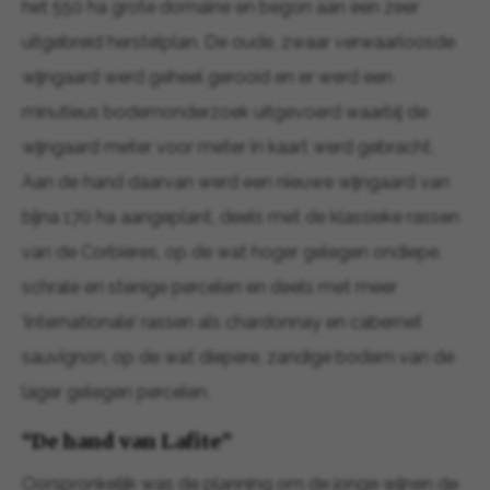
het 550 ha grote domaine en begon aan een zeer
uitgebreid herstelplan. De oude, zwaar verwaarloosde
wijngaard werd geheel gerooid en er werd een
minutieus bodemonderzoek uitgevoerd waarbij de
wijngaard meter voor meter in kaart werd gebracht.
Aan de hand daarvan werd een nieuwe wijngaard van
bijna 170 ha aangeplant, deels met de klassieke rassen
van de Corbières, op de wat hoger gelegen ondiepe,
schrale en stenige percelen en deels met meer
‘internationale’ rassen als chardonnay en cabernet
sauvignon, op de wat diepere, zandige bodem van de
lager gelegen percelen.
“De hand van Lafite”
Oorspronkelijk was de planning om de jonge wijnen de