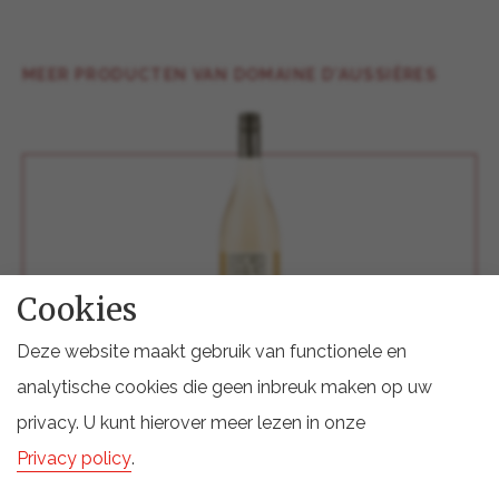
MEER PRODUCTEN VAN DOMAINE D'AUSSIÈRES
Cookies
Deze website maakt gebruik van functionele en
analytische cookies die geen inbreuk maken op uw
AUSSIERES Rose - Pays d'Oc
privacy. U kunt hierover meer lezen in onze
Wijnen
Privacy policy
.
Bekijk deze domaine d'aussières