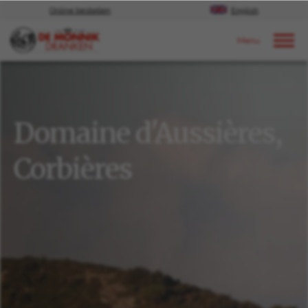
Online bestellen
English
Door naar content
Ons aanbod
Wines
Domaine d'Aussières,
Corbières