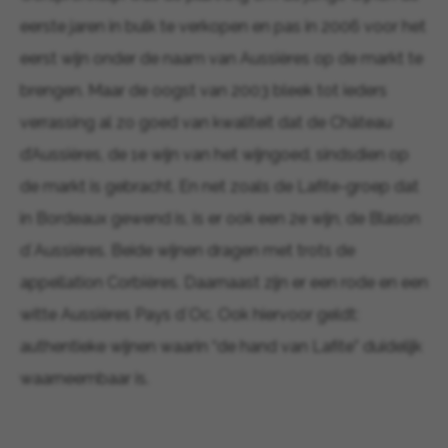
eerste jaren in bulk te verkopen en pas in 2006 voor het
eerst wijn onder de naam van Aussières op de markt te
brengen. Maar de oogst van 2003 bleek tot ieders
verrassing al zo goed van kwaliteit dat de Château
d’Aussières, de 1e wijn van het wijngoed, sindsdien op
de markt is gebracht. En net zoals de Lafite-groep dat
in Bordeaux gewend is, is er ook een 2e wijn, de Blason
d´Aussières. Beide wijnen dragen met trots de
appellation Corbières. Daarnaast zijn er een rode en een
witte Aussières Pays d´Oc. Ook hiervoor geldt:
authentieke wijnen waarin “de hand van Lafite” duidelijk
waarneembaar is.