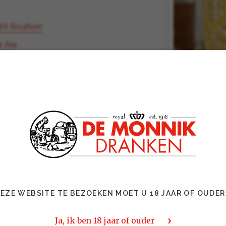
ght Bourbon
r Ale
r
glas
Buffalo Trace Bourbon toe en
EZE WEBSITE TE BEZOEKEN MOET U 18 JAAR OF OUDER
 Premium Ginger Ale. Roer
enschijfje of, voor de
Ja, ik ben 18 jaar of ouder