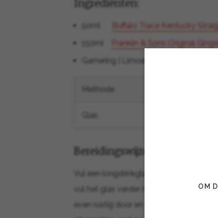
Ingrediënten:
50ml
Buffalo Trace Kentucky Strai
150ml
Franklin & Sons Original Ginge
Garnering | Limoenschijfje
Methode
Build & Sti
Glas
Longdrink
Bereidingswijze:
Vul een longdrinkglas met ijs. Voeg de 
OM D
vul het glas verder met Franklin & Sons
even rustig door en garneer met een limo