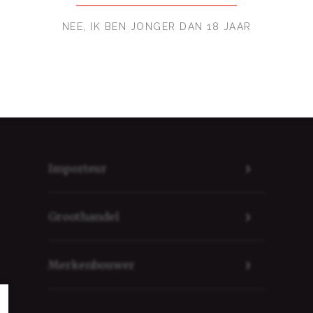
pelschijfje.
NEE, IK BEN JONGER DAN 18 JAAR
B
Importeur
Groothandel
Merkenbouwer