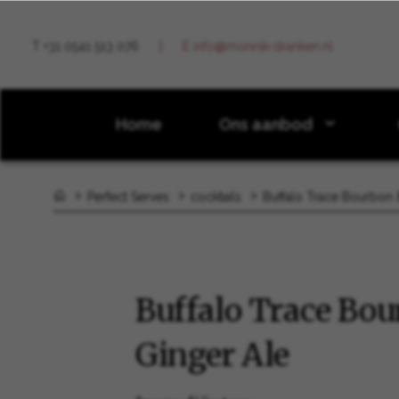
T +31 0541 513 076
E info@monnik-dranken.nl
Home
Ons aanbod
Perfect Serves
cocktails
Buffalo Trace Bourbon 
Buffalo Trace Bo
Ginger Ale