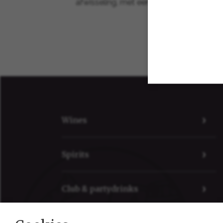
afwisseling, met een citroen- of sinaasap
Wines
Spirits
Club & partydrinks