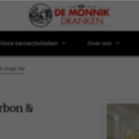
Door naar content
Onze kernactiviteiten
Over ons
& Ginger Ale
urbon &