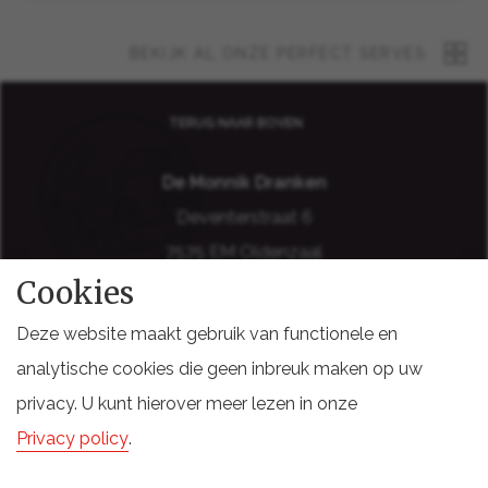
BEKIJK AL ONZE PERFECT SERVES
TERUG NAAR BOVEN
De Monnik Dranken
Deventerstraat 6
7575 EM Oldenzaal
Cookies
Holland
Deze website maakt gebruik van functionele en
analytische cookies die geen inbreuk maken op uw
privacy. U kunt hierover meer lezen in onze
DISCLAIMER
COOKIES
SITEMAP
PRIVACY VOORWAARDEN
Privacy policy
.
LEVERINGSVOORWAARDEN
DOCUMENTEN STAKEHOLDERS