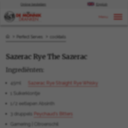
Online bestellen
English
Door naar content
Perfect Serves
cocktails
Sazerac Rye The Sazerac
Ingrediënten:
45ml
Sazerac Rye Straight Rye Whisky
1 Suikerklontje
1/2 eetlepen Absinth
3 druppels
Peychaud's Bitters
Garnering | Citroenschil