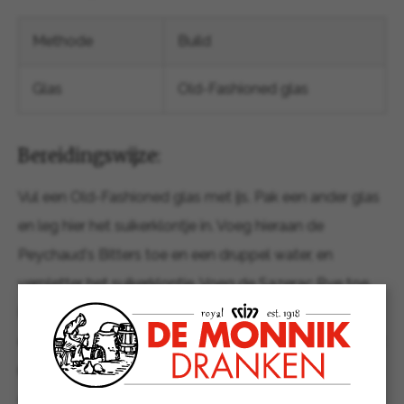
Methode
Build
Glas
Old-Fashioned glas
Bereidingswijze:
Vul een Old-Fashioned glas met ijs. Pak een ander glas
en leg hier het suikerklontje in. Voeg hieraan de
Peychaud's Bitters toe en een druppel water, en
verpletter het suikerklontje. Voeg de Sazerac Rye toe.
Pak nu weer het eerste glas en gooi het ijs weg. 'Coat'
dit glas met de absinth en giet weg wat over is. Giet het
mengsel van het tweede glas nu over in het eerste glas
en garneer met een stukje citroenschil.