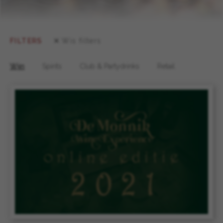
FILTERS
Wis filters
Wijn
Spirits
Club & Partydrinks
Retail