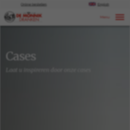
Online bestellen
English
Door naar content
Cases
Cases
Laat u inspireren door onze cases