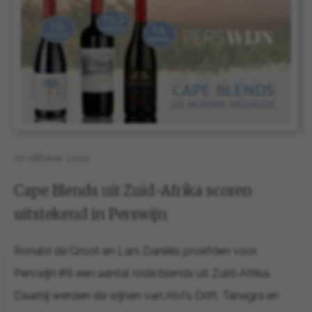
07 oktober 2020
Cape Blends uit Zuid-Afrika scoren
uitstekend in Perswijn
Ronald de Groot en Lars Daniëls proefden voor
Perswijn #6 een aantal rode blends uit Zuid-Afrika.
Daarbij werden de wijnen van Alvi's Drift, Tanagra en