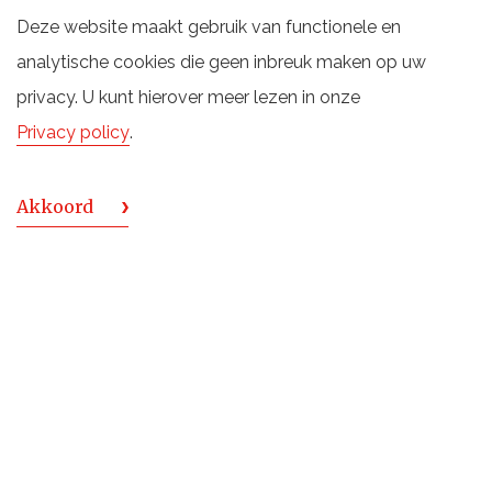
Deze website maakt gebruik van functionele en
analytische cookies die geen inbreuk maken op uw
19 december 2019
privacy. U kunt hierover meer lezen in onze
Art of Drinks
Privacy policy
.
De Monnik Dranken (DMD) maakte onlangs bekend een
Akkoord
nieuw live platform op drankgebied te ontwikkelen.
Voor dit nieuwe platform, genaamd The Art of Drinks,
heeft DMD de samenwerking gezocht met Albert van
Beeck Calkoen, die als partner en directeur de
ontwikkeling van dit platform gestalte gaat geven.
Lees verder