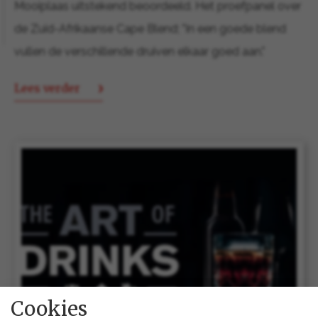
Mooiplaas uitstekend beoordeeld. Het proefpanel over
de Zuid-Afrikaanse Cape Blend; "In een goede blend
vullen de verschillende druiven elkaar goed aan."
Lees verder
Cookies