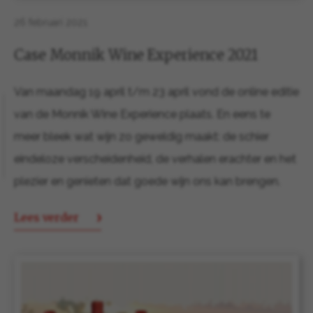
26 februari 2021
Case Monnik Wine Experience 2021
Van maandag 19 april t/m 23 april vond de online editie
van de Monnik Wine Experience plaats. En eens te
meer bleek wat wijn zo geweldig maakt: de schier
eindeloze verscheidenheid, de verhalen erachter en het
plezier en genieten dat goede wijn ons kan brengen.
Lees verder