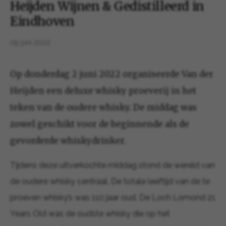
Heijden Wijnen & Gedistilleerd in
Eindhoven
09 juni 2022
Op donderdag 2 juni 2022 organiseerde Van der
Heijden een deluxe whisky proeverij in het
teken van de oudere whisky. De middag was
zowel geschikt voor de beginnende als de
gevorderde whiskydrinker.
Tijdens deze uitverkochte middag stond de wereld van
de oudere whisky centraal. De totale leeftijd van de te
proeven whisky’s was 110 jaar oud. De Loch Lomond 21
Years Old was de oudste whisky die op het