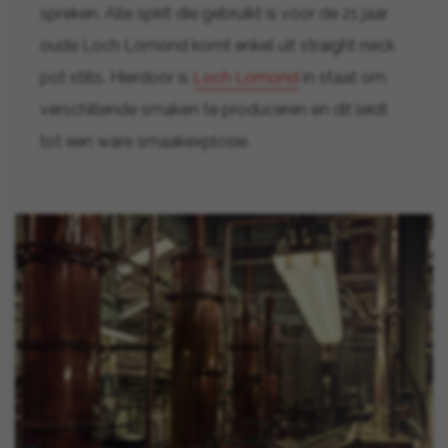
spreken. Alle spirit die gebruikt is voor de 21 jaar
oude Loch Lomond komt enkel uit straight neck
pot stills. Hierdoor is
Loch Lomond
in staat om
verschillende smaken te produceren en dit leidt
tot een ware smaakexplosie.