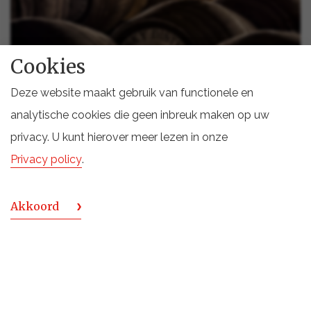
Cookies
Deze website maakt gebruik van functionele en
analytische cookies die geen inbreuk maken op uw
privacy. U kunt hierover meer lezen in onze
Privacy policy
.
TAIWAN
Kavalan Distillery
Akkoord
Kavalan is mede zo bijzonder door het water dat
gebruikt wordt tijdens het distilleren van de
Kavalan whisky.