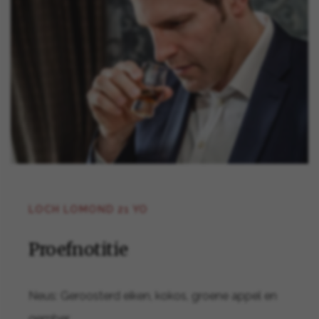
LOCH LOMOND 21 YO
Proefnotitie
Neus: Geroosterd eiken, kokos, groene appel en
gember.