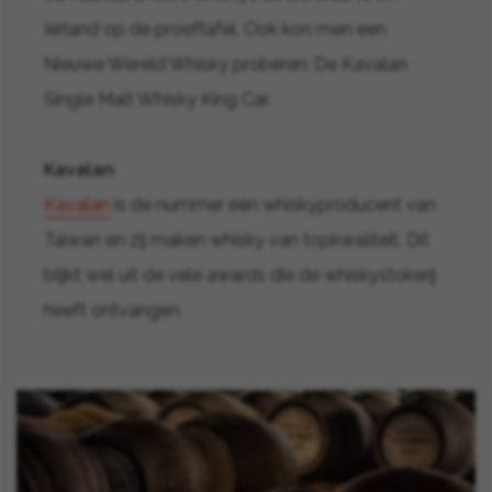
Ierland op de proeftafel. Ook kon men een
Nieuwe Wereld Whisky proberen: De Kavalan
Single Malt Whisky King Car.
Kavalan
Kavalan
is de nummer één whiskyproducent van
Taiwan en zij maken whisky van topkwaliteit. Dit
blijkt wel uit de vele awards die de whiskystokerij
heeft ontvangen.