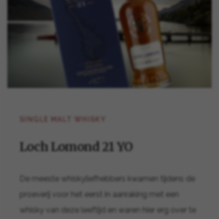
SINGLE MALT WHISKY
Loch Lomond 21 YO
De meeste whiskyliefhebbers kwamen tijdens de
proeverij voor het eerst in aanraking met een
whisky van deze leeftijd en waren hier erg over te