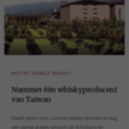
NIEUWE WERELD WHISKY
Nummer één whiskyproducent
van Taiwan
Naast deze Loch Lomond whisky stonden er nog
een aantal andere whisky’s uit Schotland en