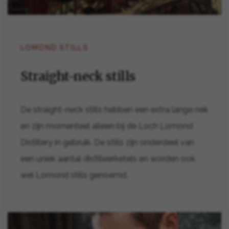
LOMOND STILLS
Straight-neck stills
De straight-neck stills hebben een extra lange nek
en zijn momenteel alleen bij de Loch Lomond
Distillery in gebruik. De stills zijn onderdeel van
een uniek aantal distilleerketels en worden ook
wel Lomond stills genoemd.