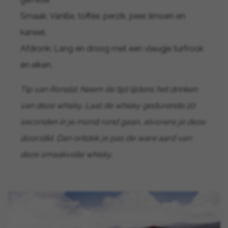
Smaak: Vanille, toffee, perzik, peer, limoen en
kaneel.
Afdronk: Lang en droog met een vleugje turfrook
en eiken.
Tip van Ronald: Neem de tijd tijdens het drinken
van deze whisky. Laat de whisky gedurende 20
seconden in je mond rond gaan, alvorens je deze
doorslikt. Dan ontdek je pas de ware aard van
deze smaakvolle whisky.