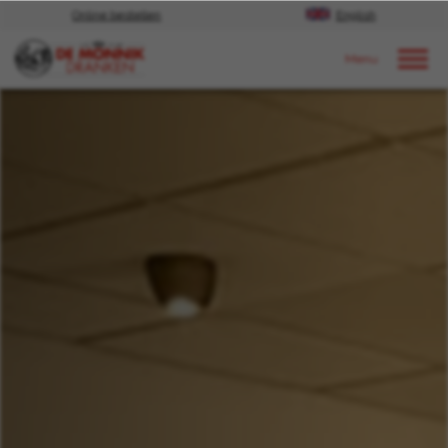
Online bestellen
English
Door naar content
Nieuws
2022
Juni