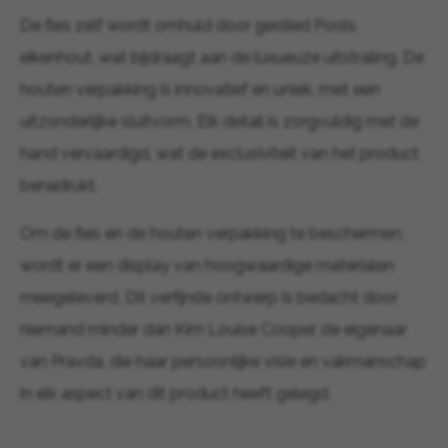
De fles zelf wordt omhuld door geolied Pools
eikenhout, wat bijdraagt aan de luxueuze uitstraling. De
houten verpakking is innovatief en uniek, met een
uitzonderlijke sluitvorm. Elk detail is zorgvuldig met de
hand vervaardigd, wat de exclusiviteit van het product
benadrukt.
Om de fles en de houten verpakking te beschermen,
wordt er een display van hoogwaardige materialen
meegeleverd. Dit verfijnde ontwerp is bedacht door
niemand minder dan Kim Louise Cooper, de eigenaar
van Pravda, die haar persoonlijke visie en vakmanschap
in elk aspect van dit product heeft gelegd.