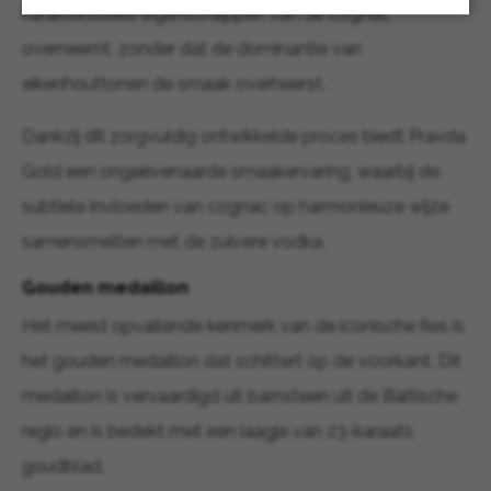
karakteristieke eigenschappen van de cognac
overneemt, zonder dat de dominantie van
eikenhouttonen de smaak overheerst.
Dankzij dit zorgvuldig ontwikkelde proces biedt Pravda
Gold een ongeëvenaarde smaakervaring, waarbij de
subtiele invloeden van cognac op harmonieuze wijze
samensmelten met de zuivere vodka.
Gouden medaillon
Het meest opvallende kenmerk van de iconische fles is
het gouden medaillon dat schittert op de voorkant. Dit
medaillon is vervaardigd uit barnsteen uit de Baltische
regio en is bedekt met een laagje van 23-karaats
goudblad.