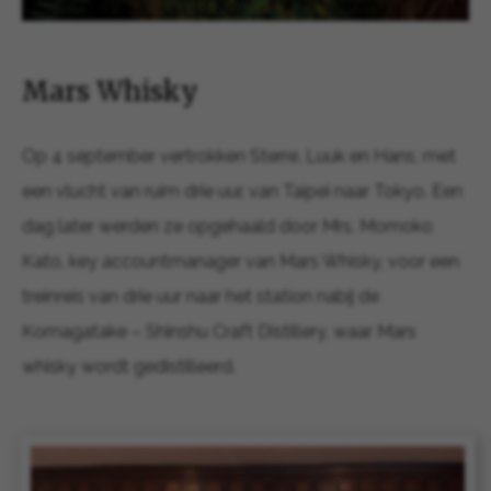
Mars Whisky
Op 4 september vertrokken Sterre, Luuk en Hans, met
een vlucht van ruim drie uur, van Taipei naar Tokyo. Een
dag later werden ze opgehaald door Mrs. Momoko
Kato, key accountmanager van Mars Whisky, voor een
treinreis van drie uur naar het station nabij de
Komagatake – Shinshu Craft Distillery, waar Mars
whisky wordt gedistilleerd.