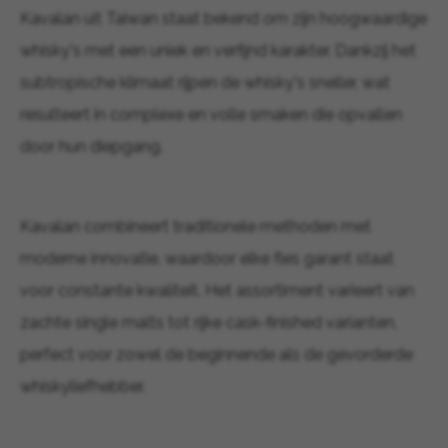
Kavalan uit Taiwan staat bekend om zijn hoogwaardige
whisky's met een uniek en verfijnd karakter. Dankzij het
subtropische klimaat rijpen de whisky's sneller, wat
resulteert in complexe en volle smaken die opvallen
door hun diepgang.
Kavalan combineert traditionele methoden met
moderne innovatie, waardoor elke fles garant staat
voor constante kwaliteit. Het assortiment varieert van
zachte single malts tot rijke cask-finished varianten,
perfect voor zowel de beginnende als de gevorderde
whiskyliefhebber.