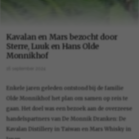
Kavalan en Mars bezocht door
Sterre, Luuk en Hans Olde
Monnikhof
16 september 2024
Enkele jaren geleden ontstond bij de familie
Olde Monnikhof het plan om samen op reis te
gaan. Het doel was een bezoek aan de overzeese
handelspartners van De Monnik Dranken: De
Kavalan Distillery in Taiwan en Mars Whisky in