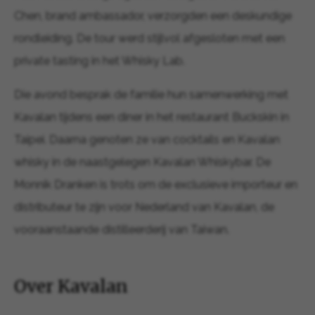
Chen, brand ambassador, verzorgden een deskundige
rondleiding. De tour werd stijlvol afgesloten met een
private tasting in het Whisky Lab.
Die avond besprak de familie hun samenwerking met
Kavalan tijdens een diner in het restaurant Buckskin in
Taipei. Daarna genoten ze van cocktails en Kavalan
whisky in de naastgelegen Kavalan Whiskybar. De
Monnik Dranken is trots om de exclusieve importeur en
distributeur te zijn voor Nederland van Kavalan, de
vooraanstaande distilleerderij van Taiwan.
Over Kavalan