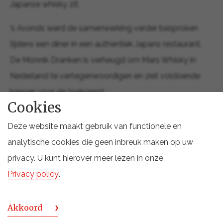
Japanse whisky zit.
’s Avonds werd de samenwerking verder besproken
tijdens een diner in een authentiek Japans restaurant.
De Monnik Dranken is verheugd om Mars Whisky in
Nederland te vertegenwoordigen en ziet voldoende
kansen voor de toekomst.
Cookies
De resterende dagen bracht de familie door in Tokyo
Deze website maakt gebruik van functionele en
en omgeving. Wat hen vooral bijbleef van zowel
analytische cookies die geen inbreuk maken op uw
Taiwan als Japan was de beleefdheid en gastvrijheid
privacy. U kunt hierover meer lezen in onze
van de mensen, evenals de netheid van de landen.
Privacy policy
.
Voor vader, dochter en zoon was deze reis een
onvergetelijke en waardevolle ervaring.
Akkoord