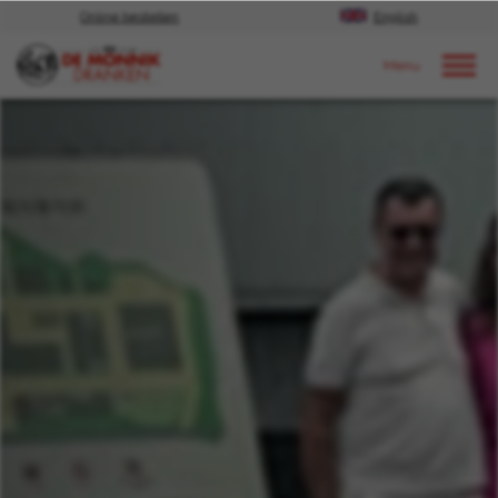
Online bestellen
English
Door naar content
Nieuws
2024
september