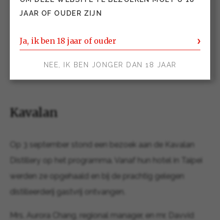
JAAR OF OUDER ZIJN
Ja, ik ben 18 jaar of ouder
NEE, IK BEN JONGER DAN 18 JAAR
Kavalan
Op 3 september stond een bezoek aan de Kavalan
Distillery op het programma. Vanaf hun hotel in Taipei
werden ze opgehaald en bij de prachtig gelegen
distilleerderij gastvrij ontvangen.
Mrs. Aurora Chang, regional manager, en mr. Davvid