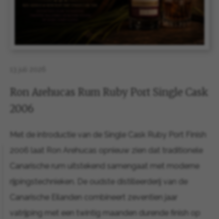
13 juli 2026
Ron Arehucas Rum Ruby Port Single Cask
2006
Met de introductie van de Single Cask Ruby Port Finish
2006 laat Ron Arehucas opnieuw zien dat traditionele
Canarische rum uitstekend samengaat met moderne
rijpingstechnieken. De oudste distilleerderij van de
Canarische Eilanden combineert zeventien jaar
vatrijping met een twintig maanden durende finish op