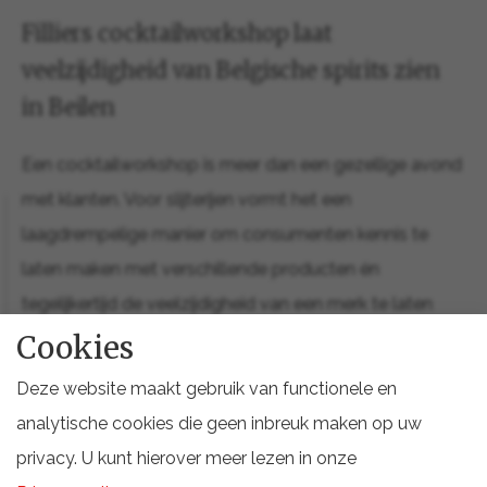
Filliers cocktailworkshop laat
veelzijdigheid van Belgische spirits zien
in Beilen
Een cocktailworkshop is meer dan een gezellige avond
met klanten. Voor slijterijen vormt het een
laagdrempelige manier om consumenten kennis te
laten maken met verschillende producten én
tegelijkertijd de veelzijdigheid van een merk te laten
ervaren. Dat bleek ook tijdens de eerste Filliers
Cookies
cocktailworkshop die Slijterij Beilen op
Deze website maakt gebruik van functionele en
donderdagavond 2 juli 2026 organiseerde bij
analytische cookies die geen inbreuk maken op uw
Zorgboerderij Het Hof in Beilen. Een enthousiaste
privacy. U kunt hierover meer lezen in onze
groep liefhebbers maakte er kennis met vijf