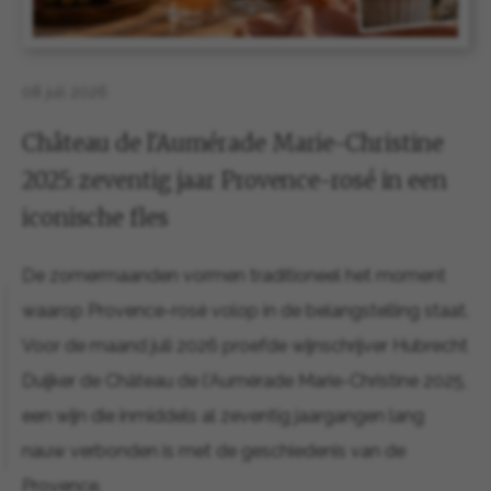
08 juli 2026
Château de l'Aumérade Marie-Christine
2025: zeventig jaar Provence-rosé in een
iconische fles
De zomermaanden vormen traditioneel het moment
waarop Provence-rosé volop in de belangstelling staat.
Voor de maand juli 2026 proefde wijnschrijver Hubrecht
Duijker de Château de l'Aumérade Marie-Christine 2025,
een wijn die inmiddels al zeventig jaargangen lang
nauw verbonden is met de geschiedenis van de
Provence.