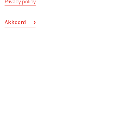
Privacy policy
.
verschillende cocktails, begeleid door Vincent van Es
van De Monnik Dranken.
Akkoord
Lees verder