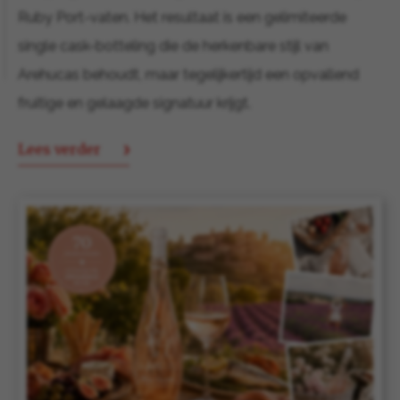
Ruby Port-vaten. Het resultaat is een gelimiteerde
single cask-botteling die de herkenbare stijl van
Arehucas behoudt, maar tegelijkertijd een opvallend
fruitige en gelaagde signatuur krijgt.
Lees verder