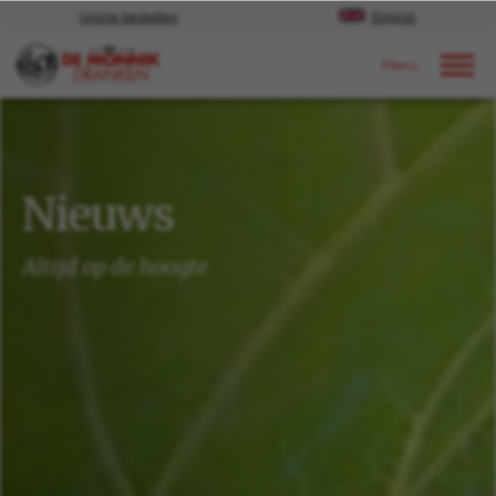
Online bestellen
English
Door naar content
Nieuws
Nieuws
Altijd op de hoogte