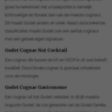
goed te herkennen: het smaakprofiel is namelijk
lichtvoetiger en floraler, dan van de meeste cognacs.
Dit maakt Godet anders en uniek. Naast deze bekende
classificaties maakt Godet ook een aantal cognacs
met een geheel eigen signature:
Godet Cognac No1 Cocktail
Een cognac die tussen de VS en VSOP in zit wat betreft
kwaliteit. Deze florale cognac is speciaal ontwikkeld
voor de mixologie.
Godet Cognac Gastronome
Een cognac uit het Godet verleden. In 1838 maakte
Augustin Godet, de 10e generatie van de Godet familie,