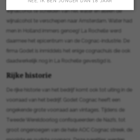
verlagen, besloot men rondom La Rochelle de
NEE, IK BEN JONGER DAN 18 JAAR
wijnalcohol te scheiden van het water en alleen de
wijnalcohol te verschepen naar Amsterdam. Water had
men in Holland immers genoeg! La Rochelle werd
daarmee het epicentrum van de Cognac-industrie. De
firma Godet is inmiddels het enige cognachuis die ook
daadwerkelijk nog in La Rochelle gevestigd is.
Rijke historie
De rijke historie van het bedrijf komt ook tot uiting in de
voorraad van het bedrijf. Godet Cognac heeft een
ongekende grote voorraad aan vintages. Tijdens de
Tweede Wereldoorlog confisqueerden de Nazi’s, tot
groot ongenoegen van de hele AOC Cognac streek, de
mooiste en oudste cognacs. Deze pareltjes werden