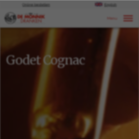
Online bestellen
English
Door naar content
Ons aanbod
Spirits
Godet Cognac