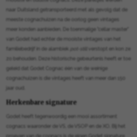
naar Duitsland getransporteerd met als gevolg dat de
meeste cognachuizen na de oorlog geen vintages
meer konden aanbieden. De toenmalige "cellar master"
van Godet had echter de mooiste vintages van het
familiebedrijf in de alambiek
pot-still
verstopt en kon ze
zo behouden. Deze historische gebeurtenis heeft er toe
geleid dat Godet Cognac één van de weinige
cognachuizen is die vintages heeft van meer dan 150
jaar oud.
Herkenbare signature
Godet heeft tegenwoordig een mooi assortiment
cognacs waaronder de VS, de VSOP en de XO. Bij het
proeven van de cognacs is de eigen Godet signature