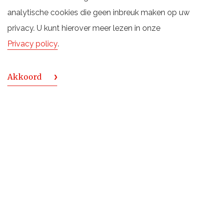
analytische cookies die geen inbreuk maken op uw
privacy. U kunt hierover meer lezen in onze
Privacy policy
.
MEER PRODUCTEN VAN GODET
Akkoord
GODET Cognac Hors d'Age Extra 0,70 ltr
Gedistilleerd