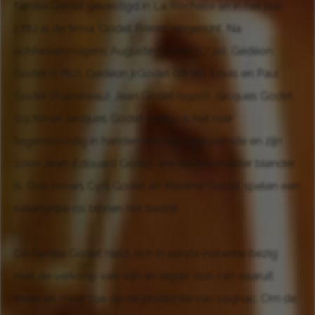
familie Godet gevestigd in La Rochelle en in het jaar
1782 is de firma 'Godet Frères' opgericht. Na
achtereenvolgens Augustin Godet (1730), Gédéon
Godet (1782), Gédéon jr.Godet (1838), Louis en Paul
Godet (Rapeneau), Jean Godet (1920), Jacques Godet
(1970) en Jacques Godet (1984) is het roer
tegenwoordig in handen van laastgenoemde en zijn
zoon Jean-Edouard Godet, wie tevens master blender
is. Ook broers Cyril Godet en Maxime Godet spelen een
belangrijke rol binnen het bedrijf.
De familie Godet hield zich in eerste instantie bezig
met de verkoop van wijn en legde zich van daaruit
meer en meer toe op de productie van cognac. Om de