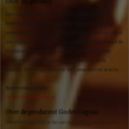
Over dit product
Een cognac die tussen de VS en VSOP in zit wat
betreft kwaliteit. Deze florale cognac is speciaal
ontwikkeld voor de mixologie. Fantastisch product
om cognac cocktails mee te maken. Bijvoorbeeld de
traditionele cocktail "Sidecar". Fris aroma met
hints van rozen en pepermunt met een licht
zuurtje. Een lange afdronk van amandel en acacia.
Serveersuggestie:
Godet Cognac Sidecar
Over de producent Godet Cognac
Vanaf het jaar 1730 is de van oorsprong Nederlandse