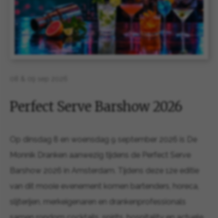
08 & 09 sep 2026
Perfect Serve Barshow 2026
Op dinsdag 8 en woensdag 9 september 2026 is De
Monnik Dranken aanwezig tijdens de Perfect Serve
Barshow 2026 in Amsterdam. Tijdens deze 12e editie
van dit mooie evenement komen bartenders, horeca,
slijterijen, merkeigenaren en drankenprofessionals
samen rondom cocktails, spirits, hospitality en actuele