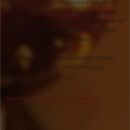
goed te herkennen. Het smaakprofiel is namelijk
lichtvoetiger en floraler dan van de meeste cognacs.
Deze signature maakt Godet anders en uniek! Naast de
bekende classificaties maakt Godet ook een aantal
cognacs met een geheel eigen karakter.
Godet voert tevens de merken: Hautefort, Cantate,
Comte de Ferragut, Jules Domet en Pearadise.
Meer informatie over de producent