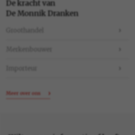
De kracht van
De Monnik Dranken
Groothandel
Merkenbouwer
Importeur
Meer over ons