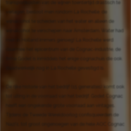
transportkosten van de wijnen toentertijd drastisch te
verlagen, besloot men rondom La Rochelle, de
wijnalcohol te scheiden van het water en alleen de
wijnalcohol te verschepen naar Amsterdam. Water had
men in Holland immers genoeg! La Rochelle werd
daarmee het epicentrum van de Cognac-industrie, de
firma Godet is inmiddels het enige cognachuis die ook
daadwerkelijk nog in La Rochelle gevestigd is.
De rijke historie van het bedrijf (15 generaties) komt ook
tot uiting in de voorraad van het bedrijf. Godet Cognac
heeft een ongekende grote voorraad aan vintages.
Tijdens de Tweede Wereldoorlog confisqueerden de
Nazi's, tot groot ongenoegen van de hele AOC Cognac