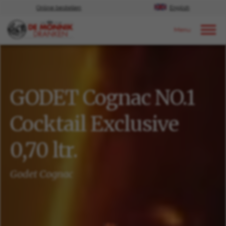
Online bestellen
English
Door naar content
Ons aanbod
GODET Cognac NO.1
Cocktail Exclusive
0,70 ltr.
Godet Cognac