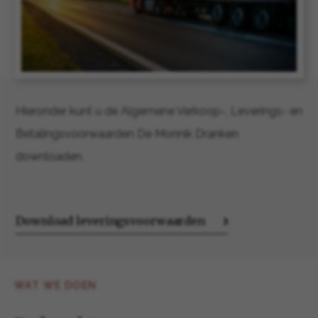
Hieronder kunt u de Algemene Verkoop-, Leverings- en
Betalingsvoorwaarden De Monnik Dranken
downloaden.
Download leveringsvoorwaarden
WAT WE DOEN