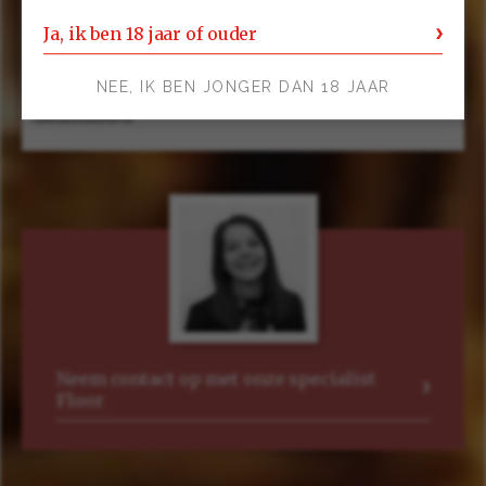
Producent
Ja, ik ben 18 jaar of ouder
Godet Cognac
NEE, IK BEN JONGER DAN 18 JAAR
Groep
Gedistilleerd
Neem contact op met onze specialist
Floor