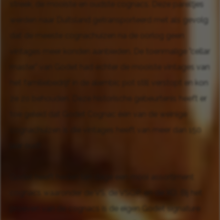
streek, de mooiste en oudste cognacs. Deze pareltjes
werden naar Duitsland getransporteerd met als gevolg
dat de meeste cognachuizen na de oorlog geen
vintages meer konden aanbieden. De toenmalige "cellar
master" van Godet had echter de mooiste vintages van
het familiebedrijf in de alembic pot still verstopt en kon
ze zo behouden. Deze historische gebeurtenis heeft er
toe geleid dat Godet Cognac één van de weinige
cognachuizen is die vintages heeft van meer dan 150
jaar oud!
Godet heeft heden ten dage een mooi assortiment
cognacs waaronder de VS, de VSOP, en de XO. Bij het
proeven van de cognacs is de eigen Godet signature