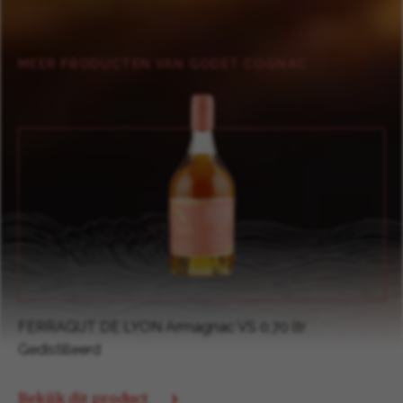
MEER PRODUCTEN VAN GODET COGNAC
GODET Cognac Gastronome Organic XO 0,70 ltr
Gedistilleerd
Bekijk dit product