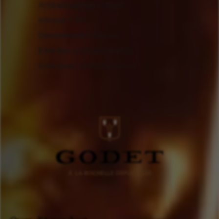
Artikelnummer
108336
Inhoud
0.7ltr
Doosinhoud
6 flessen
EAN fles
3278480284679
EAN doos
3278484212203