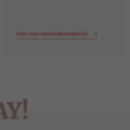
Over onze merkenbouwfunctie
AY!