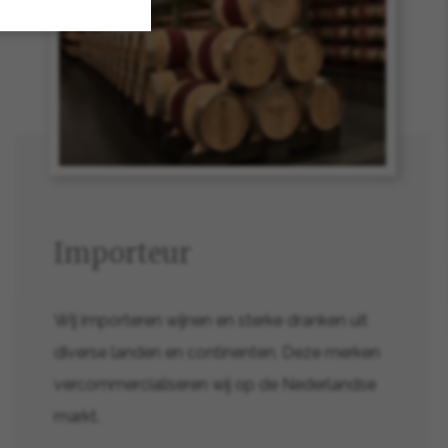
Importeur
Wij importeren wijnen en sterke dranken uit
diverse landen en continenten. Deze merken
vercommercialiseren wij op de Nederlandse
markt.