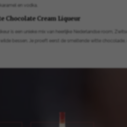
e karamel en vodka.
te Chocolate Cream Liqueur
ikeur is een unieke mix van heerlijke Nederlandse room, Zwits
wilde bessen. Je proeft eerst de smeltende witte chocolade, 