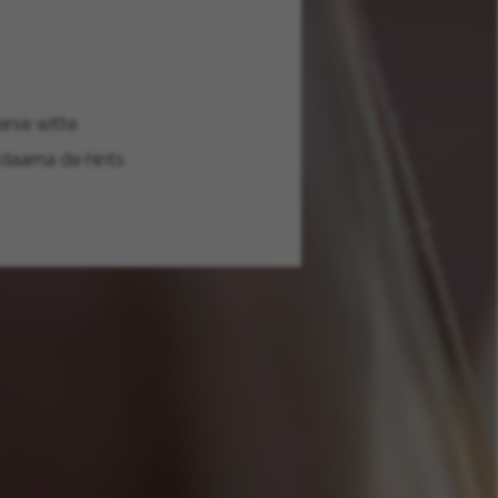
erse witte
daarna de hints