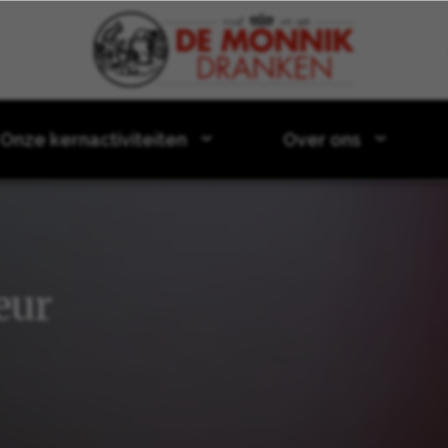
Door naar content
Onze kernactiviteiten
Over ons
eur