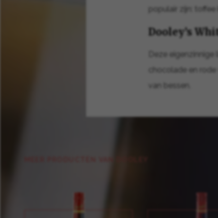
populair zijn: toffe
Dooley’s Whi
Deze eigenzinnige l
chocolade en rode 
van bessen.
MEER PRODUCTEN VAN DOOLEY