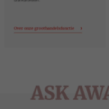
drankartikelen.
Over onze groothandelsfunctie
ASK AW