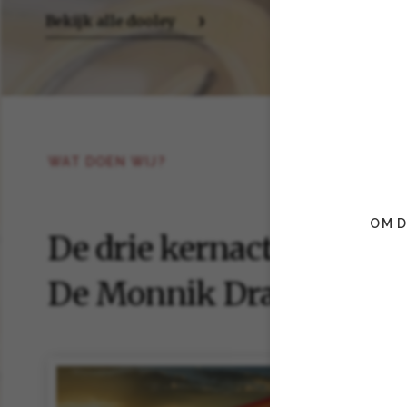
Bekijk alle dooley
WAT DOEN WIJ?
OM D
De drie kernactiviteiten
De Monnik Dranken