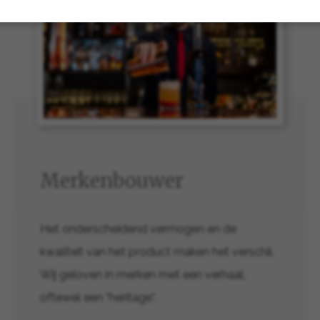
Merkenbouwer
Het onderscheidend vermogen en de
kwaliteit van het product maken het verschil.
Wij geloven in merken met een verhaal,
oftewel een ‘’heritage’’.