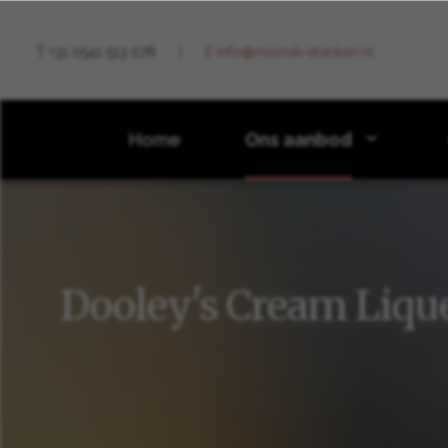
T +31 0541 513 076
E info@monnik-dranken.nl
Home
Ons aanbod
Ons aanbod
Spirits
Dooley's Cream Liqueur
Dooley's Cream Liqu