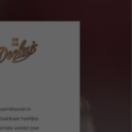
reamlikeuren in
taanbaar heerlijke
e hele wereld zeer