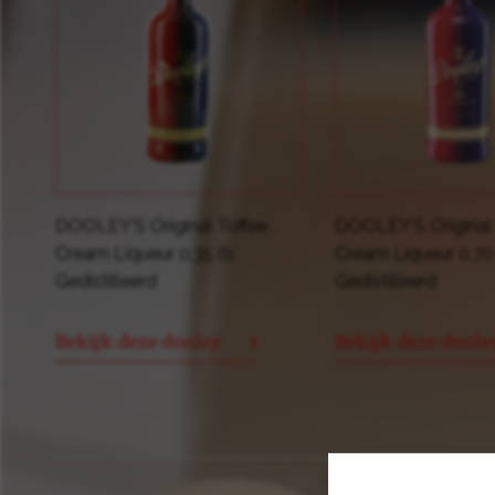
DOOLEY'S Original Toffee
DOOLEY'S Original 
Cream Liqueur 0,35 ltr.
Cream Liqueur 0,70 l
Gedistilleerd
Gedistilleerd
Bekijk deze dooley
Bekijk deze doole