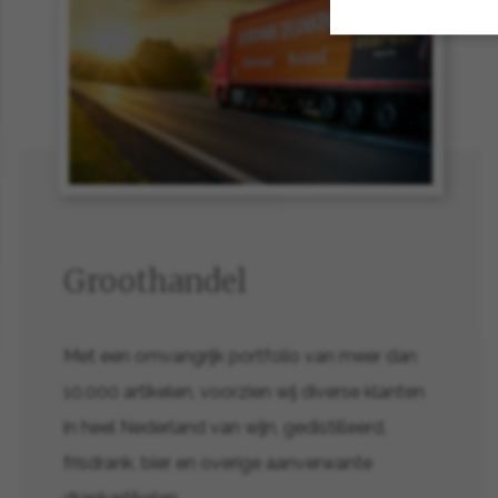
Groothandel
Met een omvangrijk portfolio van meer dan
10.000 artikelen, voorzien wij diverse klanten
in heel Nederland van wijn, gedistilleerd,
frisdrank, bier en overige aanverwante