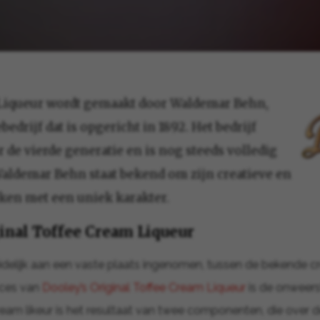
Liqueur wordt gemaakt door Waldemar Behn,
bedrijf dat is opgericht in 1892. Het bedrijf
r de vierde generatie en is nog steeds volledig
aldemar Behn staat bekend om zijn creatieve en
ken met een uniek karakter.
inal Toffee Cream Liqueur
idelijk aan een vaste plaats ingenomen, tussen de bekende c
cces van
Dooley’s Original Toffee Cream Liqueur
is de onweers
eam likeur is het resultaat van twee componenten, die over d