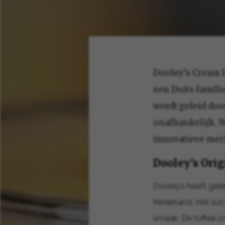
Dooley’s Cream 
een Duits familie
wordt geleid doo
onafhankelijk. W
innovatieve mer
Dooley’s Orig
Dooley’s heeft gele
Nederland. Het su
smaak. De toffee cr