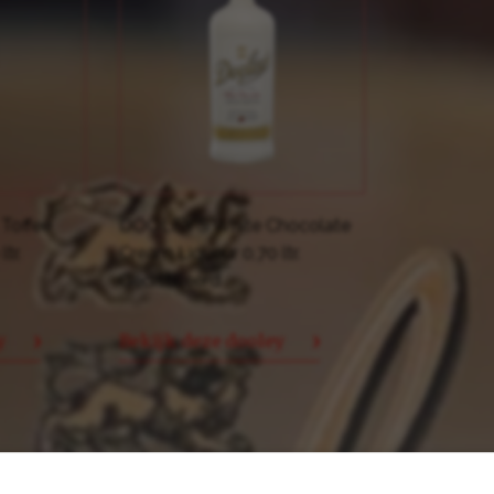
Toffee
DOOLEY'S White Chocolate
tr.
Cream Liqueur 0,70 ltr.
Gedistilleerd
y
Bekijk deze dooley