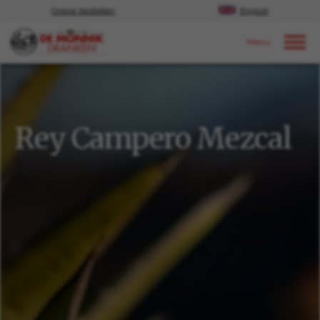
Online bestellen
English
Door naar content
Ons aanbod
Spirits
Rey Campero Mezcal