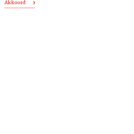
Akkoord
MEER PRODUCTEN VAN REY CAMPERO
REY CAMPERO Mezcal Madre Cuishe 0,70 ltr
Gedistilleerd
Rey Campero Mezcal