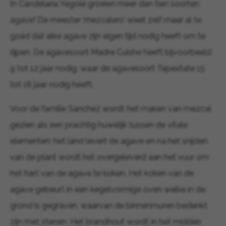
In Candelaría Yegolé groeien meer dan tien soorten
agave! De meester ‘mezcalero’ weet zelf maar al te
goed dat elke agave zijn eigen tijd nodig heeft om te
rijpen. De agavesoort Madre Cuishe heeft bijvoorbeeld
9 tot 12 jaar nodig, waar de agavesoort Tepextate 15
tot 18 jaar nodig heeft.
Voor de familie Sanchez wordt het maken van mezcal
gezien als een prachtig huwelijk tussen de vitale
elementen: het land levert de agave en na het snijden
van de plant wordt het overgeleverd aan het vuur om
het hart van de agave te koken. Het koken van de
agave gebeurt in een kegelvormige oven welke in de
grond is gegraven, waarvan de binnenmuren bedenkt
zijn met stenen. Het brandhout wordt in het midden