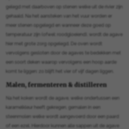
gelegd met daarboven op stenen welke uit de rivier zijn
gehaald. Na het aansteken van het vuur worden er
meer stenen opgelegd en wanneer deze goed op
temperatuur zijn (ofwel: roodgloeiend), wordt de agave
hier met grote zorg opgelegd. De oven wordt
vervolgens gesloten door de agaves te bedekken met
een soort deken waarop vervolgens een hoop aarde
komt te liggen: zo blijft het vier of vijf dagen liggen.
Malen, fermenteren & distilleren
Na het koken wordt de agave, welke ondertussen een
karamelkleur heeft gekregen, gemalen in een
steenmolen welke wordt aangevoerd door een paard
of een ezel. Hierdoor kunnen alle sappen uit de agave