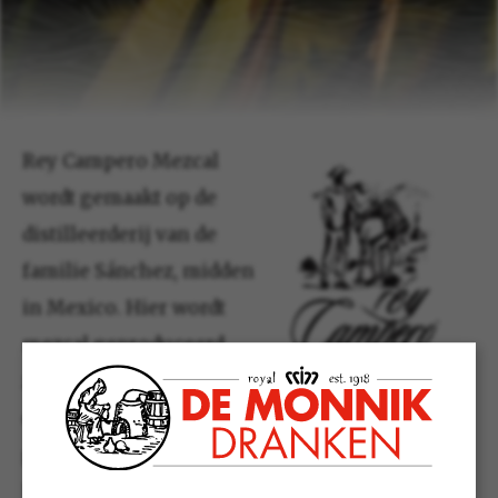
Rey Campero Mezcal
wordt gemaakt op de
distilleerderij van de
familie Sánchez, midden
in Mexico. Hier wordt
mezcal geproduceerd
zoals ze het al zeven
decennia lang doen, van
generatie tot generatie.
Het resultaat is dan ook een serie mezcal met