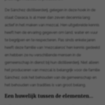
De Sánchez distilleerderij, gelegen in deze hoek in de
staat Oaxaca, is al meer dan zeven decennia lang
actief in het maken van mezcal. Hen uitgebreide kennis
heeft hen de ervaring gegeven om land, water en vuur
te begrijpen en te respecteren. Pas sinds enkele jaren
heeft deze familie van ‘mezcaleros’ hen kennis gedeeld
en hebben ze nu verschillende mensen in de
gemeenschap in dienst bij hun distilleerderij. Niet alleen
het produceren van mezcal is belangrijk voor de familie
Sánchez, ook het behouden van de gemeenschap en
het behouden van tradities is van groot belang.
Een huwelijk tussen de elementen…