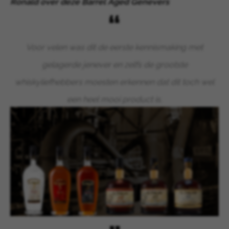
Ronald over deze Barrel Aged Genevers
Voor velen was dit de eerste kennismaking met
gelagerde jenever en zelfs de grootste
whiskyliefhebbers moesten erkennen dat dit toch wel
een heel mooi product is.