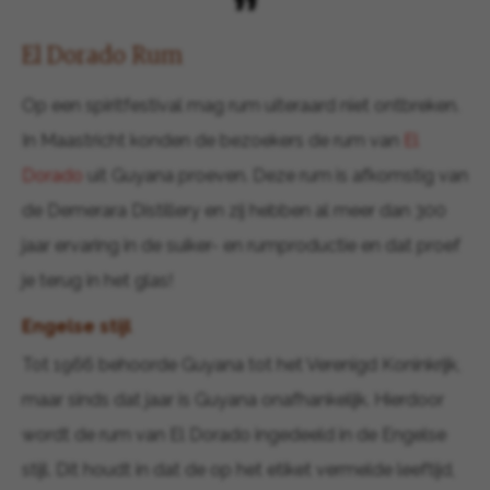
El Dorado Rum
Op een spiritfestival mag rum uiteraard niet ontbreken.
In Maastricht konden de bezoekers de rum van
El
Dorado
uit Guyana proeven. Deze rum is afkomstig van
de Demerara Distillery en zij hebben al meer dan 300
jaar ervaring in de suiker- en rumproductie en dat proef
je terug in het glas!
Engelse stijl
Tot 1966 behoorde Guyana tot het Verenigd Koninkrijk,
maar sinds dat jaar is Guyana onafhankelijk. Hierdoor
wordt de rum van El Dorado ingedeeld in de Engelse
stijl. Dit houdt in dat de op het etiket vermelde leeftijd,