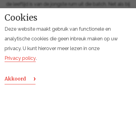
de leeftijd is van de jongste rum uit die batch. Net als bij
whisky dus. Bij de Franse en Spaanse stijl is het juist
Cookies
andersom.
Deze website maakt gebruik van functionele en
El Dorado 15YO
analytische cookies die geen inbreuk maken op uw
Veel aandacht ging uit naar de
El Dorado 15 YO
, het
privacy. U kunt hierover meer lezen in onze
vlaggenschip van El Dorado. Deze 15-jarige rum is een
Privacy policy
.
blend, waarbij de rum op verschillende unieke stills
wordt gedistilleerd.
Akkoord