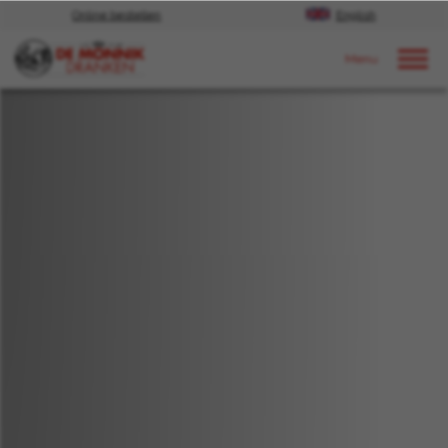
Online bestellen
English
Door naar content
Nieuws
2019
november