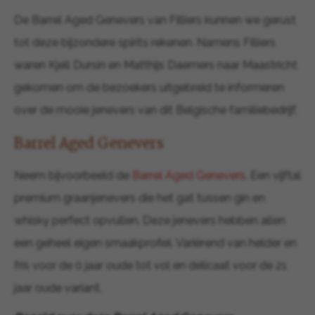
De Barrel Aged Genevers van Filliers kunnen we gerust
tot deze bijzondere spirits rekenen. Namens Filliers
waren Kjell Dursin en Matthijs Daemers naar Maastricht
gekomen om de bezoekers uitgebreid te informeren
over de mooie jenevers van dit Belgische familiebedrijf.
Barrel Aged Genevers
Neem bijvoorbeeld de
Barrel Aged Genevers
. Een vijftal
premium graanjenevers die het gat tussen gin en
whisky perfect opvullen. Deze jenevers hebben allen
een geheel eigen smaakprofiel. Variërend van helder en
fris voor de 0 jaar oude tot vol en delicaat voor de 21
jaar oude variant.